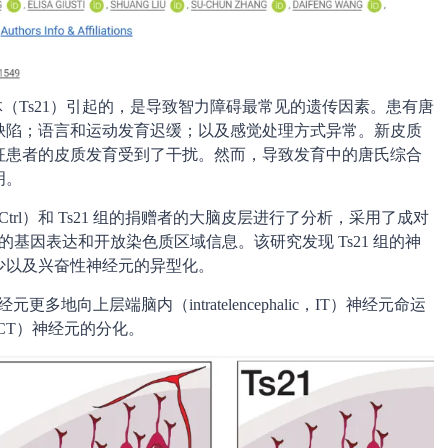
倍体（Ts21）引起的，是导致智力障碍最常见的遗传因素。患有唐
缺陷；语言和运动发育迟缓；以及感觉处理方式异常。新皮质
征患者的皮质发育受到了干扰。然而，导致发育中的唐氏综合
明。
组（Ctrl）和 Ts21 组的捐赠者的大脑皮层进行了分析，采用了成对
核的基因表达和开放染色质区域信息。该研究发现 Ts21 组的神
少以及兴奋性神经元的异型化。
多地向上层端脑内（intratelencephalic，IT）神经元命运
ic，CT）神经元的分化。