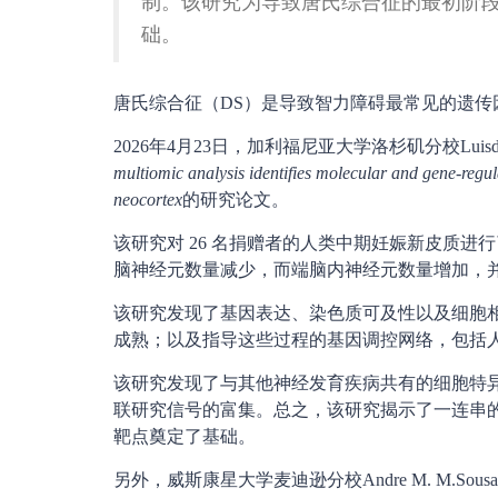
制。该研究为导致唐氏综合征的最初阶
础。
唐氏综合征（DS）是导致智力障碍最常见的遗
2026年4月23日，加利福尼亚大学洛杉矶分校Luisde la 
multiomic analysis identifies molecular and gene-re
neocortex
的研究论文。
该研究对 26 名捐赠者的人类中期妊娠新皮质进行了 
脑神经元数量减少，而端脑内神经元数量增加，
该研究发现了基因表达、染色质可及性以及细胞
成熟；以及指导这些过程的基因调控网络，包括人类
该研究发现了与其他神经发育疾病共有的细胞特异
联研究信号的富集。总之，该研究揭示了一连串
靶点奠定了基础。
另外，威斯康星大学麦迪逊分校Andre M. M.Sou