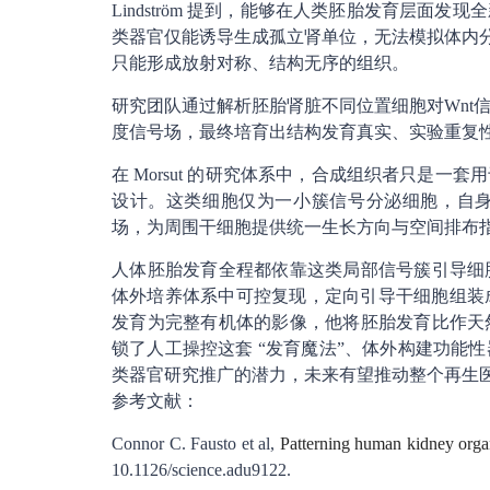
Lindström 提到，能够在人类胚胎发育层
类器官仅能诱导生成孤立肾单位，无法模拟体内分
只能形成放射对称、结构无序的组织。
研究团队通过解析胚胎肾脏不同位置细胞对Wnt
度信号场，最终培育出结构发育真实、实验重复
在 Morsut 的研究体系中，合成组织者只是
设计。这类细胞仅为一小簇信号分泌细胞，自
场，为周围干细胞提供统一生长方向与空间排布
人体胚胎发育全程都依靠这类局部信号簇引导细
体外培养体系中可控复现，定向引导干细胞组装成目
发育为完整有机体的影像，他将胚胎发育比作天
锁了人工操控这套 “发育魔法”、体外构建功能
类器官研究推广的潜力，未来有望推动整个再生
参考文献：
Connor C. Fausto et al,
Patterning human kidney organ
10.1126/science.adu9122.