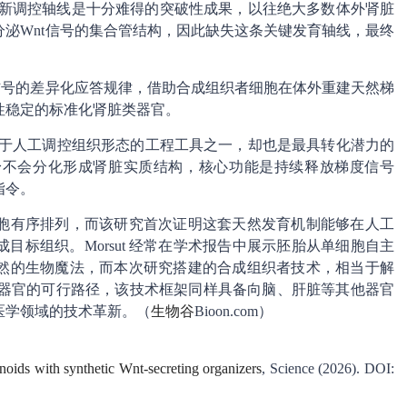
面发现全新调控轴线是十分难得的突破性成果，以往绝大多数体外肾脏
泌Wnt信号的集合管结构，因此缺失这条关键发育轴线，最终
信号的差异化应答规律，借助合成组织者细胞在体外重建天然梯
性稳定的标准化肾脏类器官。
一套用于人工调控组织形态的工程工具之一，却也是最具转化潜力的
身不会分化形成肾脏实质结构，核心功能是持续释放梯度信号
指令。
胞有序排列，而该研究首次证明这套天然发育机制能够在人工
标组织。Morsut 经常在学术报告中展示胚胎从单细胞自主
然的生物魔法，而本次研究搭建的合成组织者技术，相当于解
性器官的可行路径，该技术框架同样具备向脑、肝脏等其他器官
医学领域的技术革新。（
生物谷
Bioon.com）
oids with synthetic Wnt-secreting organizers
, Science (2026). DOI: