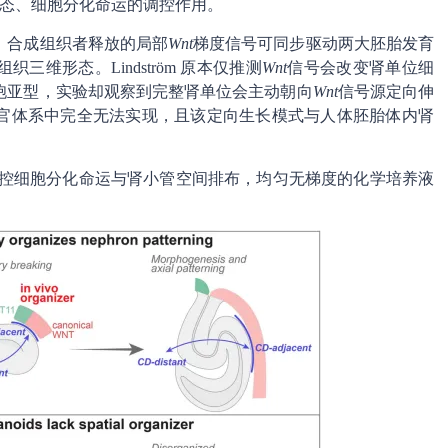
态、细胞分化命运的调控作用。
：合成组织者释放的局部
Wnt
梯度信号可同步驱动两大胚胎发育
维形态。Lindström 原本仅推测
Wnt
信号会改变肾单位细
胞亚型，实验却观察到完整肾单位会主动朝向
Wnt
信号源定向伸
官体系中完全无法实现，且该定向生长模式与人体胚胎体内肾
可同时调控细胞分化命运与肾小管空间排布，均匀无梯度的化学培养液