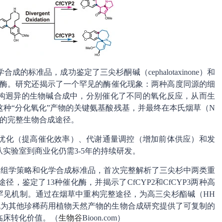
标准品，成功鉴定了三尖杉酮碱（cephalotaxinone）和
所需的缺失酶。研究还揭示了一个罕见的酶催化现象：两种高度同源的细
在两种结构迥异的生物碱合成中，分别催化了不同的氧化反应，从而生
种“分化氧化”产物的关键氨基酸残基，并最终在本氏烟草（N
种生物碱的完整生物合成途径。
优化（提高催化效率）、代谢通量调控（增加前体供应）和发
实验室到商业化仍需3-5年的持续研发。
多组学策略和化学合成标准品，首次完整解析了三尖杉中两类重
，鉴定了13种催化酶，并揭示了CfCYP2和CfCYP3两种高
的罕见机制。通过在烟草中重构完整途径，为高三尖杉酯碱（HH
也为其他珍稀药用植物天然产物的生物合成研究提供了可复制的
临床转化价值。（
生物谷
Bioon.com）