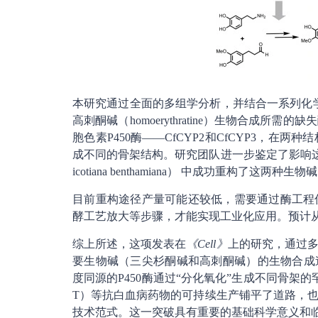
本研究通过全面的多组学分析，并结合一系列化学合成的
高刺酮碱（homoerythratine）生物合成
胞色素P450酶——CfCYP2和CfCYP3，
成不同的骨架结构。研究团队进一步鉴定了影响这
icotiana benthamiana） 中成功重构了这两
目前重构途径产量可能还较低，需要通过酶工程
酵工艺放大等步骤，才能实现工业化应用。预计从
综上所述，这项发表在
《Cell》
上的研究，通过
要生物碱（三尖杉酮碱和高刺酮碱）的生物合成途径
度同源的P450酶通过“分化氧化”生成不同骨架
T）等抗白血病药物的可持续生产铺平了道路，
技术范式。这一突破具有重要的基础科学意义和