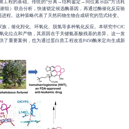
谢工程的基础。传统的“分离→结构鉴定→同位素示踪”方法耗
代谢组）联合分析，快速锁定候选酶基因，再通过酶催化反应验
现进程。这种策略代表了天然药物生物合成研究的范式转变。
家族，催化羟化、环氧化、脱氢等多种氧化反应。本研究中CfC
同的氧化位点和产物，其原因在于关键氨基酸残基的差异。这一发
供了重要案例，也为通过蛋白质工程改造P450酶来定向生成新