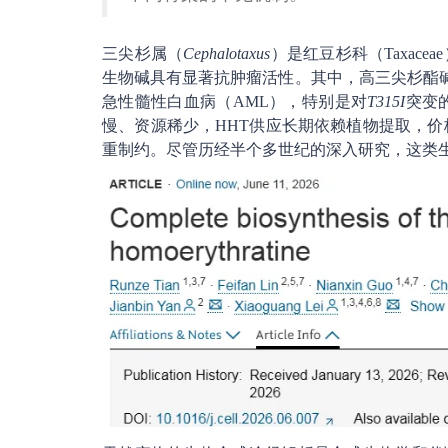
三尖杉属（
Cephalotaxus
）是红豆杉科（Taxac
生物碱具有显著抗肿瘤活性。其中，高三尖杉酯碱
急性髓性白血病（AML），特别是对
T315I
突变
慢、资源稀少，HHT供应长期依赖植物提取，价
重制约。尽管历经半个多世纪的深入研究，这类