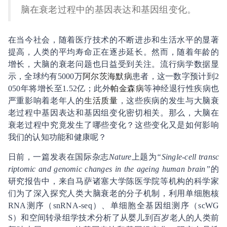
脑在衰老过程中的基因表达和基因组变化。
在当今社会，随着医疗技术的不断进步和生活水平的显著
提高，人类的平均寿命正在逐步延长。然而，随着年龄的
增长，大脑的衰老问题也日益受到关注。流行病学数据显
示，全球约有5000万
阿尔茨海默病
患者，这一数字预计到2
050年将增长至1.52亿；此外
帕金森病
等神经退行性疾病也
严重影响着老年人的
生活质量
，这些疾病的发生与大脑衰
老过程中基因表达和基因组变化密切相关。那么，大脑在
衰老过程中究竟发生了哪些变化？这些变化又是如何影响
我们的认知功能和健康呢？
日前，一篇发表在国际杂志
Nature
上题为
“Single-cell transc
riptomic and genomic changes in the ageing human brain”
的
研究报告中，来自马萨诸塞大学陈医学院等机构的科学家
们为了深入探究人类大脑衰老的分子机制，利用单细胞核
RNA测序（snRNA-seq）、单细胞全基因组测序（scWG
S）和空间转录组学技术分析了从婴儿到百岁老人的人类前