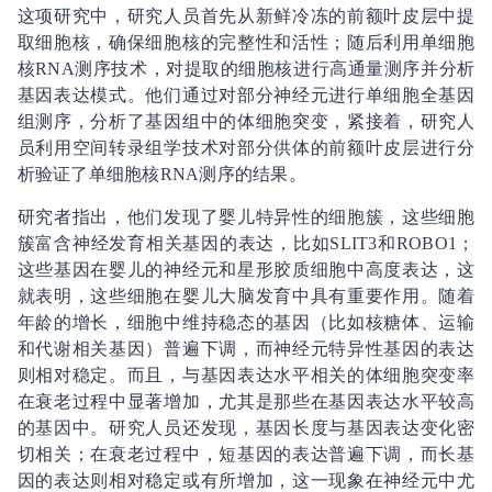
这项研究中，研究人员首先从新鲜冷冻的前额叶皮层中提
取细胞核，确保细胞核的完整性和活性；随后利用单细胞
核RNA测序技术，对提取的细胞核进行高通量测序并分析
基因表达模式。他们通过对部分神经元进行单细胞全基因
组测序，分析了基因组中的体细胞突变，紧接着，研究人
员利用空间转录组学技术对部分供体的前额叶皮层进行分
析验证了单细胞核RNA测序的结果。
研究者指出，他们发现了婴儿特异性的细胞簇，这些细胞
簇富含神经发育相关基因的表达，比如SLIT3和ROBO1；
这些基因在婴儿的神经元和星形胶质细胞中高度表达，这
就表明，这些细胞在婴儿大脑发育中具有重要作用。随着
年龄的增长，细胞中维持稳态的基因（比如核糖体、运输
和代谢相关基因）普遍下调，而神经元特异性基因的表达
则相对稳定。而且，与基因表达水平相关的体细胞突变率
在衰老过程中显著增加，尤其是那些在基因表达水平较高
的基因中。研究人员还发现，基因长度与基因表达变化密
切相关；在衰老过程中，短基因的表达普遍下调，而长基
因的表达则相对稳定或有所增加，这一现象在神经元中尤