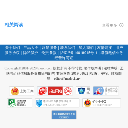
相关阅读
查看更多
关于我们
|
产品大全
|
营销服务
|
联系我们
|
加入我们
|
友情链接
|
用户
服务协议
|
隐私保护
|
免责条款
|
沪ICP备14018915号-1
|
增值电信业务
经营许可证
Copyright©2001-2020 bioon.com 版权所有 不得转载.
著作权声明
|
法律声明
|
互
联网药品信息服务资格证书((沪)-非经营性-2019-0162)
|
投诉、举报、维权邮
箱：editor@medsci.cn<
网
上海工商
络
社
会
征
021-54485309-8082
31010402000321
信
网