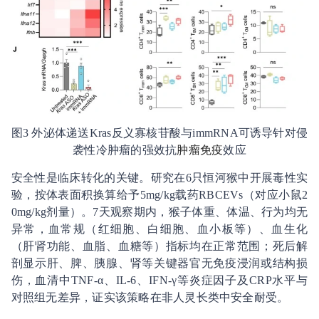
图3 外泌体递送Kras反义寡核苷酸与immRNA可诱导针对侵
袭性冷肿瘤的强效抗
肿瘤免疫
效应
安全性是临床转化的关键。研究在6只恒河猴中开展毒性实
验，按体表面积换算给予5mg/kg载药RBCEVs（对应小鼠2
0mg/kg剂量）。7天观察期内，猴子体重、体温、行为均无
异常，血常规（红细胞、白细胞、血小板等）、血生化
（肝肾功能、血脂、血糖等）指标均在正常范围；死后解
剖显示肝、脾、胰腺、肾等关键器官无免疫浸润或结构损
伤，血清中TNF-α、IL-6、IFN-γ等炎症因子及CRP水平与
对照组无差异，证实该策略在非人灵长类中安全耐受。