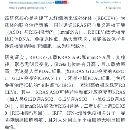
该研究核心是构建了以红细胞来源外泌体（RBCEVs）为
载体的联合治疗策略，同时递送KRAS靶向反义寡核苷酸
（ASO）与RIG-I激动剂（immRNA）。RBCEVs因无核无
线粒体DNA、免疫原性低、易大量获取，且能高效保护并
递送核酸药物到靶细胞，成为理想载体。
研究证实，RBCEVs加载KRAS ASO和immRNA后，其粒
径、形态无明显变化，仅zeta电位略有升高，且加载效率
高；无论是人类PDAC细胞（如KRAS G12D突变的AsPC-
1、G12V突变的CaPAN-1），还是小鼠PDAC细胞（包括
免疫治疗抵抗的“冷肿瘤”6419c5），都能高效摄取载药RB
CEVs。其中，KRAS ASO可特异性敲低对应突变型KRAS
（如人类G12D选ASO2、G12V选ASO3，小鼠G12D选AS
O4），而immRNA能激活RIG-I通路，二者协同上调DDX5
8（RIG-I编码基因）、IRF7、IFN-α/β等免疫相关分子，显
著抑制
癌细胞
增殖，且对人外周血单个核细胞无明显细胞
毒性。