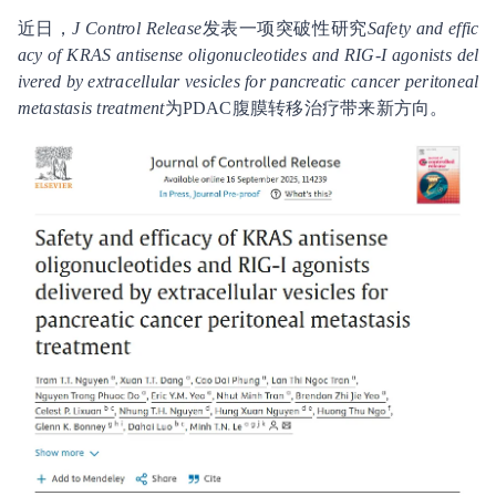
近日，
J Control Release
发表一项突破性研究
Safety and effic
acy of KRAS antisense oligonucleotides and RIG-I agonists del
ivered by extracellular vesicles for pancreatic cancer peritoneal
metastasis treatment
为PDAC腹膜转移治疗带来新方向。