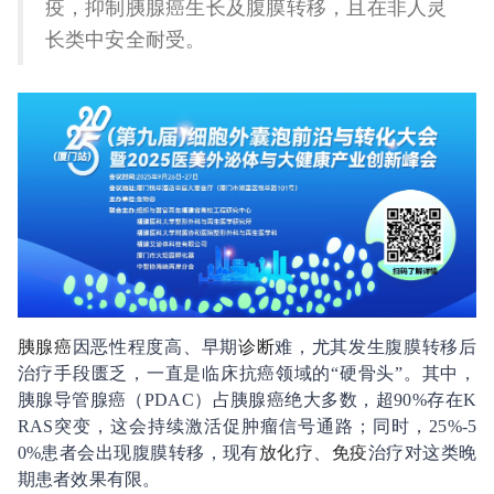
疫，抑制胰腺癌生长及腹膜转移，且在非人灵
长类中安全耐受。
胰腺癌
因恶性程度高、早期
诊断
难，尤其发生腹膜转移后
治疗手段匮乏，一直是临床抗癌领域的“硬骨头”。其中，
胰腺导管腺癌（PDAC）占胰腺癌绝大多数，超90%存在K
RAS突变，这会持续激活促肿瘤信号通路；同时，25%-5
0%患者会出现腹膜转移，现有
放化疗
、
免疫
治疗对这类晚
期患者效果有限。