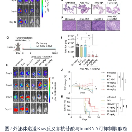
图2 外泌体递送Kras反义寡核苷酸与immRNA可抑制胰腺癌