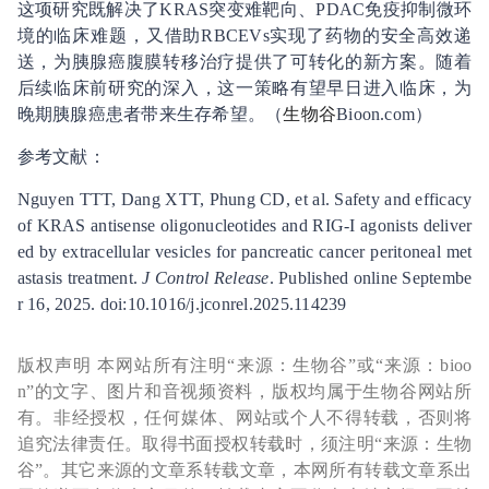
这项研究既解决了KRAS突变难靶向、PDAC免疫抑制微环
境的临床难题，又借助RBCEVs实现了药物的安全高效递
送，为胰腺癌腹膜转移治疗提供了可转化的新方案。随着
后续临床前研究的深入，这一策略有望早日进入临床，为
晚期胰腺癌患者带来生存希望。（
生物谷
Bioon.com）
参考文献：
Nguyen TTT, Dang XTT, Phung CD, et al. Safety and efficacy
of KRAS antisense oligonucleotides and RIG-I agonists deliver
ed by extracellular vesicles for pancreatic cancer peritoneal met
astasis treatment.
J Control Release
. Published online Septembe
r 16, 2025. doi:10.1016/j.jconrel.2025.114239
版权声明 本网站所有注明“来源：生物谷”或“来源：bioo
n”的文字、图片和音视频资料，版权均属于生物谷网站所
有。非经授权，任何媒体、网站或个人不得转载，否则将
追究法律责任。取得书面授权转载时，须注明“来源：生物
谷”。其它来源的文章系转载文章，本网所有转载文章系出