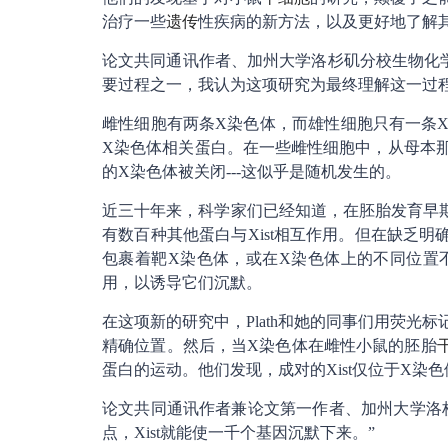
治疗一些
遗传
性疾病的新方法，以及更好地了解
论文共同通讯作者、加州大学洛杉矶分校生物化学教授K
要过程之一，我认为这项研究为最终理解这一过程
雌性细胞有两条X染色体，而雄性细胞只有一条
X染色体相关蛋白。在一些雌性细胞中，从母本
的X染色体被关闭---这似乎是随机发生的。
近三十年来，科学家们已经知道，在胚胎发育早期，
有数百种其他蛋白与Xist相互作用。但在缺乏明
包裹着靶X染色体，或在X染色体上的不同位置不
用，以诱导它们沉默。
在这项新的研究中，Plath和她的同事们用荧光
精确位置。然后，当X染色体在雌性小鼠的胚胎
蛋白的运动。他们发现，成对的Xist仅位于X染色体
论文共同通讯作者兼论文第一作者、加州大学洛杉矶分校
点，Xist就能使一千个基因沉默下来。”