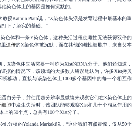
其他染色体上的基因是如何沉默的。
athrin Plath说，“X染色体失活是发育过程中最基本的重
打下了坚实的基础。”
X染色体和一条Y染色体，这种失活过程使雌性无法获得双倍的
那里
遗传
的X染色体被沉默，而在其他的雌性细胞中，来自父本
X染色体失活需要一种称为Xist的RNA分子。他们还知道，
确证据的情况下，该领域的大多数人错误地认为，许多Xist拷贝
断移动，直接与该染色体上1000多个基因中的每一个相互作
标记蛋白分子，并使用超分辨率显微镜来观察它们在X染色体上的
干细胞
中发生失活时，该团队能够观察Xist和几十个相互作用的
上的50个点，总共有100个Xist分子。
的Yolanda Markaki说，“这让我们有点震惊，仅从50个