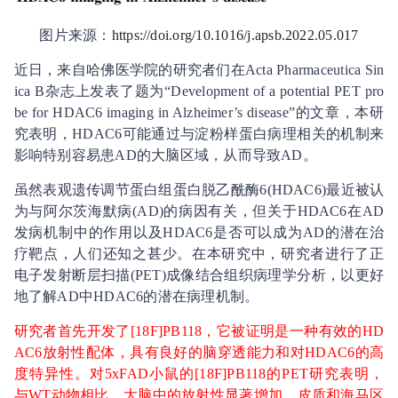
图片来源：
https://doi.org/10.1016/j.apsb.2022.05.017
近日，来自哈佛医学院的研究者们在Acta Pharmaceutica Sin
ica B杂志上发表了题为“Development of a potential PET pro
be for HDAC6 imaging in Alzheimer’s disease”的文章，本研
究表明，HDAC6可能通过与淀粉样蛋白病理相关的机制来
影响特别容易患AD的大脑区域，从而导致AD。
虽然表观遗传调节蛋白组蛋白脱乙酰酶6(HDAC6)最近被认
为与阿尔茨海默病(AD)的病因有关，但关于HDAC6在AD
发病机制中的作用以及HDAC6是否可以成为AD的潜在治
疗靶点，人们还知之甚少。在本研究中，研究者进行了正
电子发射断层扫描(PET)成像结合组织病理学分析，以更好
地了解AD中HDAC6的潜在病理机制。
研究者首先开发了[18F]PB118，它被证明是一种有效的HD
AC6放射性配体，具有良好的脑穿透能力和对HDAC6的高
度特异性。对5xFAD小鼠的[18F]PB118的PET研究表明，
与WT动物相比，大脑中的放射性显著增加，皮质和海马区