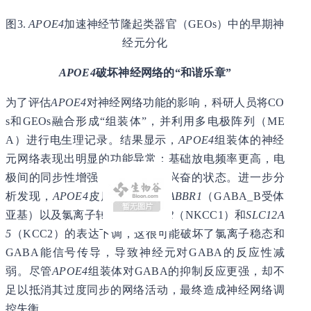
图3.
APOE4
加速神经节隆起类器官（GEOs）中的早期神
经元分化
APOE4
破坏神经网络的“和谐乐章”
为了评估
APOE4
对神经网络功能的影响，科研人员将CO
s和GEOs融合形成“组装体”，并利用多电极阵列（ME
A）进行电生理记录。结果显示，
APOE4
组装体的神经
元网络表现出明显的功能异常：基础放电频率更高，电
极间的同步性增强，呈现出过度兴奋的状态。进一步分
析发现，
APOE4
皮质类器官中
GABBR1
（GABA_B受体
亚基）以及氯离子转运体
SLC12A2
（NKCC1）和
SLC12A
5
（KCC2）的表达下调，这很可能破坏了氯离子稳态和
GABA能信号传导，导致神经元对GABA的反应性减
弱。尽管
APOE4
组装体对GABA的抑制反应更强，却不
足以抵消其过度同步的网络活动，最终造成神经网络调
控失衡。