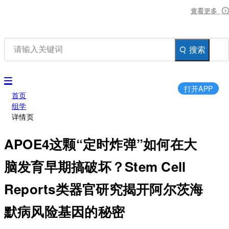
查看更多
查看更多
查看更多
搜索
打开APP
首页
组学
详情页
APOE4这颗“定时炸弹”如何在大
脑发育早期搞破坏？Stem Cell
Reports类器官研究揭开阿尔茨海
默病风险基因的秘密