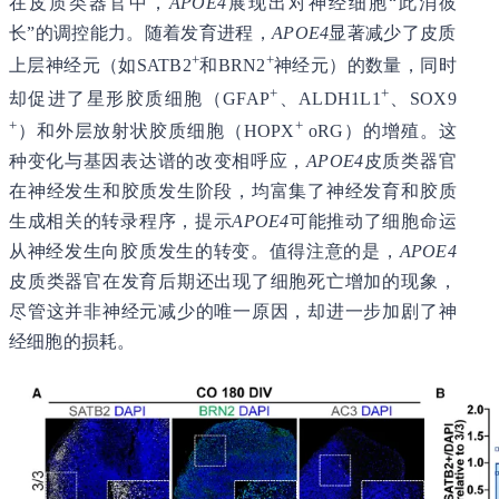
在皮质类器官中，
APOE4
展现出对神经细胞“此消彼
长”的调控能力。随着发育进程，
APOE4
显著减少了皮质
+
+
上层神经元（如SATB2
和BRN2
神经元）的数量，同时
+
+
却促进了星形胶质细胞（GFAP
、ALDH1L1
、SOX9
+
+
）和外层放射状胶质细胞（HOPX
oRG）的增殖。这
种变化与基因表达谱的改变相呼应，
APOE4
皮质类器官
在神经发生和胶质发生阶段，均富集了神经发育和胶质
生成相关的转录程序，提示
APOE4
可能推动了细胞命运
从神经发生向胶质发生的转变。值得注意的是，
APOE4
皮质类器官在发育后期还出现了细胞死亡增加的现象，
尽管这并非神经元减少的唯一原因，却进一步加剧了神
经细胞的损耗。