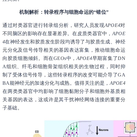
机制解析：转录程序与细胞命运的“错位”
通过对类器官进行转录组分析，研究人员发现
APOE4
对
不同脑区的影响存在显著差异。在皮质类器官中，
APOE
4
在神经发生和胶质发生阶段均诱导了与胶质生成、神经
元分化及信号传导相关的基因表达富集，推动细胞命运
向胶质细胞倾斜。而在GEOs中，
APOE4
早期富集了DN
A组织、纤毛和细胞骨架组织相关的生物过程，同时抑
制了受体信号传导，这些转录程序的改变可能介导了GA
BA能神经元的加速分化与成熟。值得关注的是，
APOE4
在两类类器官中均影响了细胞黏附分子和细胞外基质相
关基因的表达，这或许是其干扰神经网络连接的重要分
子基础。