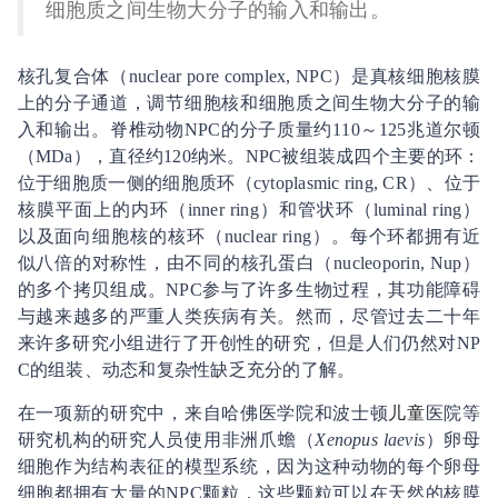
细胞质之间生物大分子的输入和输出。
核孔复合体（nuclear pore complex, NPC）是真核细胞核膜
上的分子通道，调节细胞核和细胞质之间生物大分子的输
入和输出。脊椎动物NPC的分子质量约110～125兆道尔顿
（MDa），直径约120纳米。NPC被组装成四个主要的环：
位于细胞质一侧的细胞质环（cytoplasmic ring, CR）、位于
核膜平面上的内环（inner ring）和管状环（luminal ring）
以及面向细胞核的核环（nuclear ring）。每个环都拥有近
似八倍的对称性，由不同的核孔蛋白（nucleoporin, Nup）
的多个拷贝组成。NPC参与了许多生物过程，其功能障碍
与越来越多的严重人类疾病有关。然而，尽管过去二十年
来许多研究小组进行了开创性的研究，但是人们仍然对NP
C的组装、动态和复杂性缺乏充分的了解。
在一项新的研究中，来自哈佛医学院和波士顿
儿童
医院等
研究机构的研究人员使用非洲爪蟾（
Xenopus laevis
）卵母
细胞作为结构表征的模型系统，因为这种动物的每个卵母
细胞都拥有大量的NPC颗粒，这些颗粒可以在天然的核膜