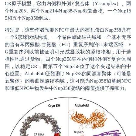
CR原子模型，它由内侧和外侧Y复合体（Y-complex）、两
个Nup205、两个Nup214-Nup88-Nup62复合物、一个Nup15
5和五个Nup358组成。
特别是，这些作者预测NPC中最大的核孔蛋白Nup358具有
一个S形球状结构域、一个卷曲螺旋结构域和一个基本无序
的含有苯丙氨酸-甘氨酸（FG）重复序列的C-末端区域，F
G重复序列以前被证明可形成凝胶状的凝结物相，用于选
择性地通过货物。四个Nup358夹在内侧和外侧Y复合体周
围，以稳定CR，而第五个Nup358位于这个夹起结构的中
心位置。AlphaFold还预测了Nup358的同源寡聚体（可能是
五聚体）的卷曲螺旋结构域，这可能为Nup358招募到NPC
和降低NPC生物发生中Nup358凝结的阈值提供了亲和力。