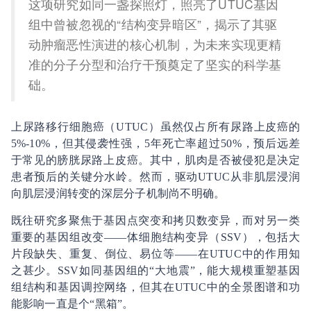
这项研究如同一盏探照灯，照亮了UTUC基因
组中曾被忽视的“结构变异暗区”，揭示了其驱
动肿瘤恶性演进的核心机制，为未来实现更精
准的分子分型和治疗干预奠定了坚实的科学基
础。
上尿路移行细胞癌（UTUC）虽然仅占所有尿路上皮癌的
5%-10%，但其侵袭性强，5年死亡率超过50%，预后远差
于常见的膀胱尿路上皮癌。其中，肌肉是否被侵犯是决定
患者预后的关键分水岭。然而，驱动UTUC从非肌层浸润
向肌层浸润转变的深层分子机制尚不明确。
既往研究多聚焦于基因点突变和拷贝数变异，而对另一类
重要的基因组改变——体细胞结构变异（SSV），包括大
片段缺失、重复、倒位、易位等——在UTUC中的作用知
之甚少。SSV如同基因组的“大地震”，能大规模重塑基因
组结构和基因调控网络，但其在UTUC中的全景图谱和功
能影响一直是个“黑箱”。