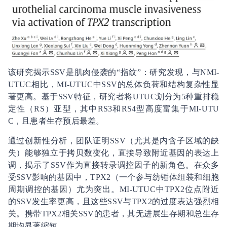
该研究揭示SSV是肌肉侵袭的“指纹”：研究发现，与NMI-
UTUC相比，MI-UTUC中SSV的总体负荷和结构复杂性显
著更高。基于SSV特征，研究者将UTUC划分为5种重排稳
定性（RS）亚型，其中RS3和RS4型高度富集于MI-UTU
C，且患者生存预后最差。
通过创新性分析，团队证明SSV（尤其是内含子区域的缺
失）能够独立于拷贝数变化，直接导致附近基因的表达上
调，揭示了SSV作为直接转录调控因子的新角色。在众多
受SSV影响的基因中，TPX2（一个参与纺锤体组装和细胞
周期调控的基因）尤为突出。MI-UTUC中TPX2位点附近
的SSV发生率更高，且这些SSV与TPX2的过度表达强烈相
关。携带TPX2相关SSV的患者，其无进展生存期和总生存
期均显著缩短。