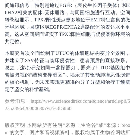
间通讯信号，特别是通过EGFR（表皮生长因子受体）和E
PHA2相关的配体-受体通路，与周围细胞进行互动。空间
转录组显示，TPX2阳性斑点更多地位于EMT特征富集的微
环境区域，且该区域EGFR/EPHA2通路配体的表达水平更
高。这从空间层面证实了TPX2阳性细胞与促侵袭微环境的
共定位。
本研究首次全面绘制了UTUC的体细胞结构变异全景图，
并建立了SSV特征与临床侵袭性、患者预后的直接联系。
总之，这项研究如同一盏探照灯，照亮了UTUC基因组中
曾被忽视的“结构变异暗区”，揭示了其驱动肿瘤恶性演进
的核心机制，为未来实现更精准的分子分型和治疗干预奠
定了坚实的科学基础。
参考消息：https://www.sciencedirect.com/science/article/pii/S
2352396426000630?via%3Dihub
版权声明 本网站所有注明“来源：生物谷”或“来源：bioo
n”的文字、图片和音视频资料，版权均属于生物谷网站所