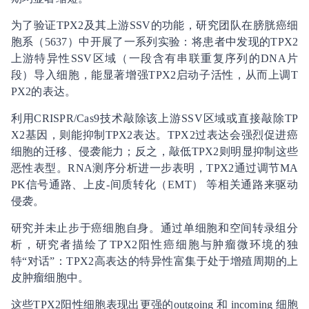
为了验证TPX2及其上游SSV的功能，研究团队在膀胱癌细
胞系（5637）中开展了一系列实验：将患者中发现的TPX2
上游特异性SSV区域（一段含有串联重复序列的DNA片
段）导入细胞，能显著增强TPX2启动子活性，从而上调T
PX2的表达。
利用CRISPR/Cas9技术敲除该上游SSV区域或直接敲除TP
X2基因，则能抑制TPX2表达。TPX2过表达会强烈促进癌
细胞的迁移、侵袭能力；反之，敲低TPX2则明显抑制这些
恶性表型。RNA测序分析进一步表明，TPX2通过调节MA
PK信号通路、上皮-间质转化（EMT） 等相关通路来驱动
侵袭。
研究并未止步于癌细胞自身。通过单细胞和空间转录组分
析，研究者描绘了TPX2阳性癌细胞与肿瘤微环境的独
特“对话”：TPX2高表达的特异性富集于处于增殖周期的上
皮肿瘤细胞中。
这些TPX2阳性细胞表现出更强的outgoing 和 incoming 细胞