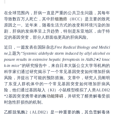
在全球范围内，肝病一直是严重的公共卫生问题，其每年
导致数百万人死亡，其中肝
细胞癌
（HCC）是主要的致死
原因之一。近年来，随着生活方式的改变和环境污染的加
剧，肝病的发病率呈上升趋势，特别是东亚地区，由于特
定的基因突变，部分人群面临更高的肝病风险。
近日，一篇发表在国际杂志
Free Radical Biology and Medici
ne
上题为
“Systemic aldehyde storm induced by allyl alcohol ex
posure results in extensive hepatic ferroptosis in Aldh2∗2 knoc
k-in mice”
的研究报告中，来自日本大阪公立大学等机构的
科学家们通过研究揭示了一个常见基因突变如何增加肝病
风险，并提出了可能的预防措施。文章中，研究人员阐明
了东亚人群机体中的一个常见基因突变如何增加肝病风
险，他们通过基因敲入（KI）小鼠模型模拟了人类ALDH2
*2基因突变携带者的酶
功能障碍
，并研究了醛类解毒受损
时急性肝损伤的机制。
乙醛脱氢酶2（ALDH2）是一种重要的酶，其负责解毒体