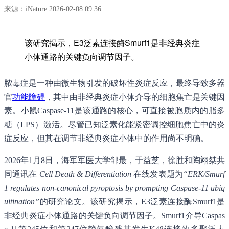
来源：iNature 2026-02-08 09:36
该研究揭示，E3泛素连接酶Smurf1是非经典炎症
小体通路的关键负向调节因子。
脓毒症是一种由微生物引发的破坏性炎症反应，最终导致多器
官
功能障碍
，其中由非经典炎症小体介导的细胞焦亡是关键因
素。小鼠Caspase-11是该通路的核心，可直接被胞质内的脂多
糖（LPS）激活。尽管已知泛素化能紧密调控细胞焦亡中的炎
症反应，但其在调节非经典炎症小体中的作用尚不明确。
2026年1月8日，海军军医大学邹最，于益芝，徐胜和陶翊桀共
同通讯在
Cell Death & Differentiation
在线发表题为
“ERK/Smurf
1 regulates non-canonical pyroptosis by prompting Caspase-11 ubiq
uitination”
的研究论文。该研究揭示，E3泛素连接酶Smurf1是
非经典炎症小体通路的关键负向调节因子。Smurf1介导Caspas