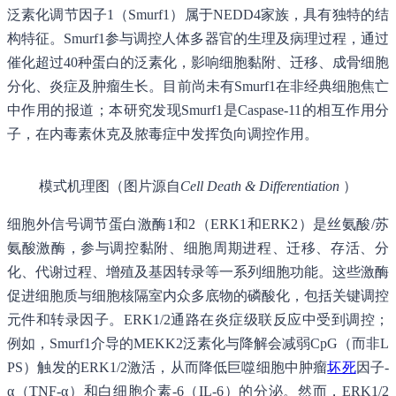
泛素化调节因子1（Smurf1）属于NEDD4家族，具有独特的结
构特征。Smurf1参与调控人体多器官的生理及病理过程，通过
催化超过40种蛋白的泛素化，影响细胞黏附、迁移、成骨细胞
分化、炎症及肿瘤生长。目前尚未有Smurf1在非经典细胞焦亡
中作用的报道；本研究发现Smurf1是Caspase-11的相互作用分
子，在内毒素休克及脓毒症中发挥负向调控作用。
模式机理图（图片源自
Cell Death & Differentiation
）
细胞外信号调节蛋白激酶1和2（ERK1和ERK2）是丝氨酸/苏
氨酸激酶，参与调控黏附、细胞周期进程、迁移、存活、分
化、代谢过程、增殖及基因转录等一系列细胞功能。这些激酶
促进细胞质与细胞核隔室内众多底物的磷酸化，包括关键调控
元件和转录因子。ERK1/2通路在炎症级联反应中受到调控；
例如，Smurf1介导的MEKK2泛素化与降解会减弱CpG（而非L
PS）触发的ERK1/2激活，从而降低巨噬细胞中肿瘤
坏死
因子-
α（TNF-α）和白细胞介素-6（IL-6）的分泌。然而，ERK1/2