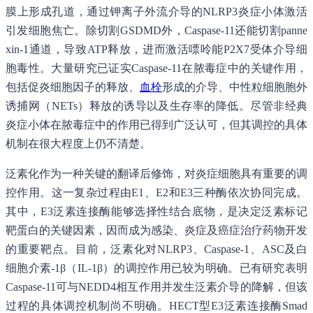
膜上形成孔道，通过钾离子外流介导的NLRP3炎症小体激活
引发细胞焦亡。除切割GSDMD外，Caspase-11还能切割panne
xin-1通道，导致ATP释放，进而激活嘌呤能P2X7受体介导细
胞毒性。大量研究已证实Caspase-11在脓毒症中的关键作用，
包括促炎细胞因子的释放、
血栓
形成的介导、中性粒细胞胞外
诱捕网（NETs）释放的诱导以及生存率的降低。尽管非经典
炎症小体在脓毒症中的作用已得到广泛认可，但其调控的具体
机制在很大程度上仍不清楚。
泛素化作为一种关键的翻译后修饰，对炎症细胞具有重要的调
控作用。这一复杂过程由E1、E2和E3三种酶依次协同完成。
其中，E3泛素连接酶能够选择性结合底物，是决定泛素标记
靶蛋白的关键因素，因而成为感染、炎症及癌症治疗药物开发
的重要靶点。目前，泛素化对NLRP3、Caspase-1、ASC及白
细胞介素-1β（IL-1β）的调控作用已较为明确。已有研究表明
Caspase-11可与NEDD4相互作用并发生泛素介导的降解，但该
过程的具体调控机制尚不明确。HECT型E3泛素连接酶Smad