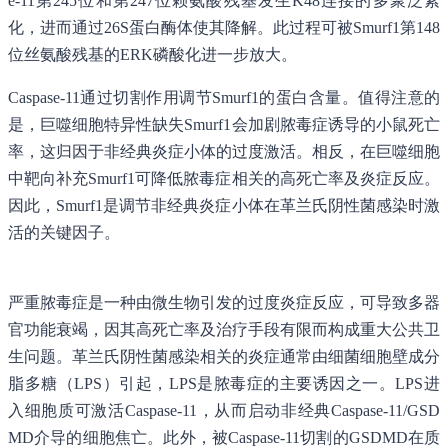
e-11第245位和第247位赖氨酸残基发生K48连接的多聚泛素
化，进而通过26S蛋白酶体使其降解。此过程可被Smurf1第148
位丝氨酸残基的ERK磷酸化进一步放大。
Caspase-11通过切割作用调节Smurf1的蛋白含量。值得注意的
是，巨噬细胞特异性缺失Smurf1会加剧脓毒症诱导的小鼠死亡
率，这归因于非经典炎症小体的过度激活。相反，在巨噬细胞
中靶向补充Smurf1可降低脓毒症相关的高死亡率及炎症反应。
因此，Smurf1是调节非经典炎症小体在革兰氏阴性菌感染时激
活的关键因子。
严重脓毒症是一种由微生物引发的过度炎症反应，可导致多器
官功能衰竭，因其高死亡率及治疗手段有限而构成重大公共卫
生问题。革兰氏阴性菌感染相关的炎症通常由细菌细胞壁成分
脂多糖（LPS）引起，LPS是脓毒症的主要诱因之一。LPS进
入细胞质可激活Caspase-11，从而启动非经典Caspase-11/GSD
MD介导的细胞焦亡。此外，被Caspase-11切割的GSDMD在质