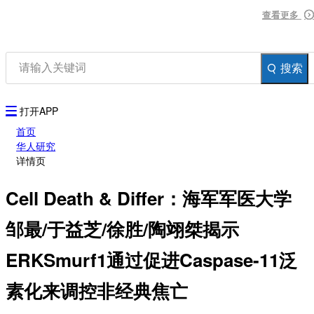
资讯
查看更多
查看更多
查看更多
生物在线
品牌会议
行云公开课
搜索
登录
注册
生物谷AP
打开APP
首页
华人研究
详情页
Cell Death & Differ：海军军医大学
邹最/于益芝/徐胜/陶翊桀揭示
ERKSmurf1通过促进Caspase-11泛
素化来调控非经典焦亡