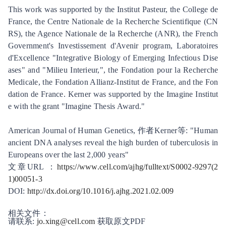
This work was supported by the Institut Pasteur, the College de
France, the Centre Nationale de la Recherche Scientifique (CN
RS), the Agence Nationale de la Recherche (ANR), the French
Government's Investissement d'Avenir program, Laboratoires
d'Excellence "Integrative Biology of Emerging Infectious Dise
ases" and "Milieu Interieur,", the Fondation pour la Recherche
Medicale, the Fondation Allianz-Institut de France, and the Fon
dation de France. Kerner was supported by the Imagine Institut
e with the grant "Imagine Thesis Award."
American Journal of Human Genetics, 作者Kerner等: "Human
ancient DNA analyses reveal the high burden of tuberculosis in
Europeans over the last 2,000 years"
文章
URL
：
https://www.cell.com/ajhg/fulltext/S0002-9297(2
1)00051-3
DOI:
http://dx.doi.org/10.1016/j.ajhg.2021.02.009
相关文件：
请联系:
jo.xing@cell.com
获取原文PDF