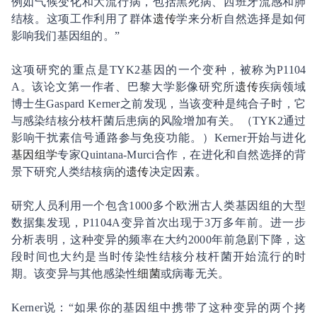
例如气候变化和大流行病，包括黑死病、西班牙流感和肺
结核。这项工作利用了群体
遗传
学来分析自然选择是如何
影响我们基因组的。”
这项研究的重点是TYK2基因的一个变种，被称为P1104
A。该论文第一作者、巴黎大学影像研究所
遗传
疾病领域
博士生Gaspard Kerner之前发现，当该变种是纯合子时，它
与感染结核分枝杆菌后患病的风险增加有关。（TYK2通过
影响干扰素信号通路参与免疫功能。）
Kerner
开始与进化
基因组学
专家Quintana-Murci合作，在进化和自然选择的背
景下研究人类结核病的
遗传
决定因素。
研究人员利用一个包含1000多个欧洲古人类基因组的大型
数据集发现，P1104A变异首次出现于3万多年前。进一步
分析表明，这种变异的频率在大约2000年前急剧下降，这
段时间也大约是当时传染性结核分枝杆菌开始流行的时
期。该变异与其他感染性
细菌
或病毒无关。
Kerner说：“如果你的基因组中携带了这种变异的两个拷