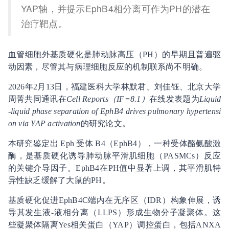
YAP轴，并提示EphB4相分离可作为PH的潜在
治疗靶点。
血管细胞外基质硬化是肺动脉高压（PH）的早期且普遍驱
动因素，尽管其与病理细胞反应的机制联系尚不明确。
2026年2月13日，福建医科大学林默君、刘佳钰、北京大学
周菁共同通讯在
Cell Reports（IF=8.1）
在线发表题为
Liquid
-liquid phase separation of EphB4 drives pulmonary hypertensi
on via YAP activation
的研究论文。
本研究鉴定出 Eph 受体 B4（EphB4），一种受体酪氨酸激
酶，是基质硬化诱导肺动脉平滑肌细胞（PASMCs）反应
的关键介导因子。EphB4在PH值中显著上调，其平滑肌特
异性缺乏缓解了大鼠的PH。
基质硬化促进EphB4C端内在无序区（IDR）构象伸展，诱
导其发生液-液相分离（LLPS）形成生物分子凝聚体。这
些凝聚体隔离Yes相关蛋白（YAP）调控蛋白，包括ANXA