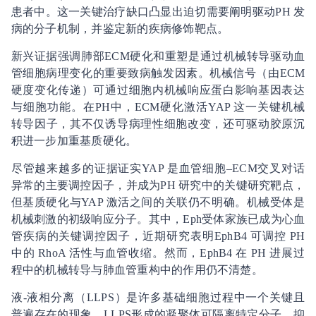
患者中。这一关键治疗缺口凸显出迫切需要阐明驱动PH 发
病的分子机制，并鉴定新的疾病修饰靶点。
新兴证据强调肺部ECM硬化和重塑是通过机械转导驱动血
管细胞病理变化的重要致病触发因素。机械信号（由ECM
硬度变化传递）可通过细胞内机械响应蛋白影响基因表达
与细胞功能。在PH中，ECM硬化激活YAP 这一关键机械
转导因子，其不仅诱导病理性细胞改变，还可驱动胶原沉
积进一步加重基质硬化。
尽管越来越多的证据证实YAP 是血管细胞–ECM交叉对话
异常的主要调控因子，并成为PH 研究中的关键研究靶点，
但基质硬化与YAP 激活之间的关联仍不明确。机械受体是
机械刺激的初级响应分子。其中，Eph受体家族已成为心血
管疾病的关键调控因子，近期研究表明EphB4 可调控 PH
中的 RhoA 活性与血管收缩。然而，EphB4 在 PH 进展过
程中的机械转导与肺血管重构中的作用仍不清楚。
液-液相分离（LLPS）是许多基础细胞过程中一个关键且
普遍存在的现象。LLPS形成的凝聚体可隔离特定分子，抑