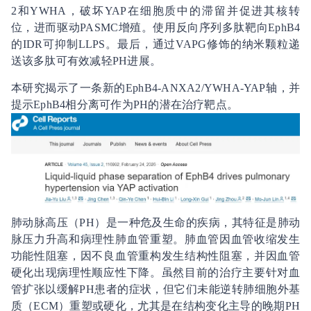
2和YWHA，破坏YAP在细胞质中的滞留并促进其核转
位，进而驱动PASMC增殖。使用反向序列多肽靶向EphB4
的IDR可抑制LLPS。最后，通过VAPG修饰的纳米颗粒递
送该多肽可有效减轻PH进展。
本研究揭示了一条新的EphB4-ANXA2/YWHA-YAP轴，并
提示EphB4相分离可作为PH的潜在治疗靶点。
肺动脉高压（PH）是一种危及生命的疾病，其特征是肺动
脉压力升高和病理性肺血管重塑。肺血管因血管收缩发生
功能性阻塞，因不良血管重构发生结构性阻塞，并因血管
硬化出现病理性顺应性下降。虽然目前的治疗主要针对血
管扩张以缓解PH患者的症状，但它们未能逆转肺细胞外基
质（ECM）重塑或硬化，尤其是在结构变化主导的晚期PH