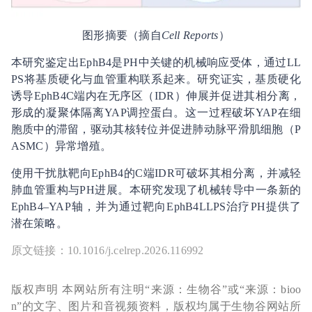
图形摘要（摘自
Cell Reports
）
本研究鉴定出EphB4是PH中关键的机械响应受体，通过LL
PS将基质硬化与血管重构联系起来。研究证实，基质硬化
诱导EphB4C端内在无序区（IDR）伸展并促进其相分离，
形成的凝聚体隔离YAP调控蛋白。这一过程破坏YAP在细
胞质中的滞留，驱动其核转位并促进肺动脉平滑肌细胞（P
ASMC）异常增殖。
使用干扰肽靶向EphB4的C端IDR可破坏其相分离，并减轻
肺血管重构与PH进展。本研究发现了机械转导中一条新的
EphB4–YAP轴，并为通过靶向EphB4LLPS治疗PH提供了
潜在策略。
原文链接：
10.1016/j.celrep.2026.116992
版权声明 本网站所有注明“来源：生物谷”或“来源：bioo
n”的文字、图片和音视频资料，版权均属于生物谷网站所