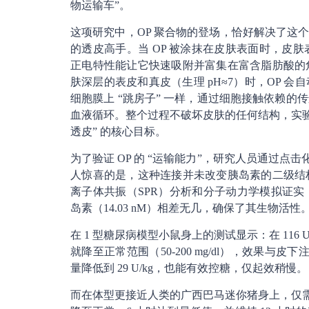
物运输车”。
这项研究中，OP 聚合物的登场，恰好解决了这个
的透皮高手。当 OP 被涂抹在皮肤表面时，皮肤
正电特性能让它快速吸附并富集在富含脂肪酸的
肤深层的表皮和真皮（生理 pH≈7）时，OP 
细胞膜上 “跳房子” 一样，通过细胞接触依赖
血液循环。整个过程不破坏皮肤的任何结构，实验
透皮” 的核心目标。
为了验证 OP 的 “运输能力”，研究人员通过点击化
人惊喜的是，这种连接并未改变胰岛素的二级结
离子体共振（SPR）分析和分子动力学模拟证实，O
岛素（14.03 nM）相差无几，确保了其生物活性
在 1 型糖尿病模型小鼠身上的测试显示：在 116 U
就降至正常范围（50-200 mg/dl），效果与
量降低到 29 U/kg，也能有效控糖，仅起效稍慢。
而在体型更接近人类的广西巴马迷你猪身上，仅需 2