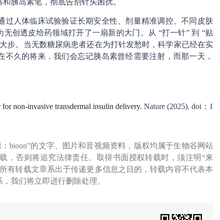
器和胰岛素笔，彻底告别针头困扰。
通过人体临床试验验证长期安全性、剂量精准调控、不同皮肤
为无创透皮给药领域打开了一扇新的大门。从 “打一针” 到 “贴
一大步。当无数糖尿病患者还在为打针发愁时，科学家已经在实
在不久的将来，我们会忘记胰岛素曾经需要注射，而那一天，
for non-invasive transdermal insulin delivery
. Nature (2025). doi：1
源：bioon”的文字、图片和音视频资料，版权均属于生物谷网站
载，否则将追究法律责任。取得书面授权转载时，须注明“来
网所有转载文章系出于传递更多信息之目的，转载内容不代表本
系，我们将立即进行删除处理。