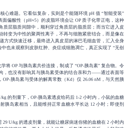
核心难题。它看似复杂，实则是个能随环境 pH 值 “智能变装”
表面偏酸性（pH≈5）的皮脂环境会让 OP 质子化带正电，这种
角质层脂质间隙中，顺利穿过角质层的脂质层；而当它进入皮
会自动转变为中性的聚两性离子，不再与细胞紧密结合，而是像在
的传递方式快速迁移，最终进入真皮层的淋巴毛细血管，汇入全身
中也未观察到皮肤红肿、炎症或细胞凋亡，真正实现了 “无创
学将 OP 与胰岛素共价连接，制成了 “OP-胰岛素” 复合物。令
构，也没有影响其与胰岛素受体的结合亲和力——通过表面等
P-胰岛素与受体的解离常数（Kd）仅 26.06 nM，与天然胰
。
/kg 的剂量下，OP-胰岛素透皮给药后 1-2 小时内，小鼠的血糖
皮下注射胰岛素相当，且能维持正常血糖水平长达 12 小时；即使剂
9 U/kg 的透皮剂量，就能让糖尿病迷你猪的血糖在 2 小时内