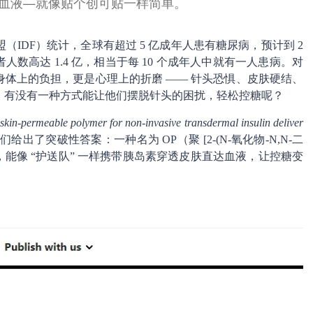
达血液—就像贴个创可贴一样简单。
IDF）统计，全球有超过 5 亿成年人患有糖尿病，预计到 2
患者人数高达 1.4 亿，相当于每 10 个成年人中就有一人患病。对
体上的负担，更是心理上的折磨 —— 针头恐惧、皮肤硬结、
，有没有一种方式能让他们摆脱针头的困扰，轻松控糖呢？
kin-permeable polymer for non-invasive transdermal insulin deliver
了突破性答案：一种名为 OP（聚 [2-(N-氧化物-N,N-二
，能像 “护送队” 一样携带胰岛素穿透皮肤直达血液，让控糖变