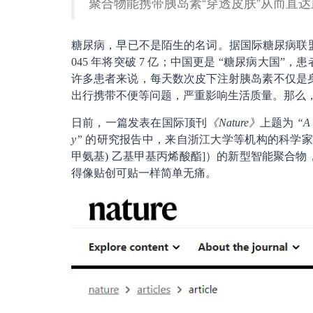
聚合物能携带胰岛素“穿透皮肤”从而直
糖尿病，早已不是陌生的名词。据国际糖尿病联盟（
045 年将突破 7 亿；中国更是 “糖尿病大国”，
许多患者来说，每天数次皮下注射胰岛素不仅是身
出行携带不便等问题，严重影响生活质量。那么
日前，一篇发表在国际顶刊
《Nature》
上题为
“A s
y”
的研究报告中，来自浙江大学等机构的科学家们给出
甲氨基) 乙基甲基丙烯酸酯]）的新型智能聚合物
得像贴创可贴一样简单无痛。