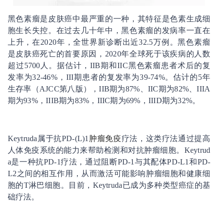
黑色素瘤是皮肤癌中最严重的一种，其特征是色素生成细
胞生长失控。在过去几十年中，黑色素瘤的发病率一直在
上升，在2020年，全世界新诊断出近32.5万例。黑色素瘤
是皮肤癌死亡的首要原因，2020年全球死于该疾病的人数
超过5700人。据估计，IIB期和IIC黑色素瘤患者术后的复
发率为32-46%，III期患者的复发率为39-74%。估计的5年
生存率（AJCC第八版），IIB期为87%、IIC期为82%、IIIA
期为93%，IIIB期为83%，IIIC期为69%，IIID期为32%。
Keytruda属于抗PD-(L)1
肿瘤免疫
疗法，这类疗法通过提高
人体免疫系统的能力来帮助检测和对抗肿瘤细胞。Keytrud
a是一种抗PD-1疗法，通过阻断PD-1与其配体PD-L1和PD-
L2之间的相互作用，从而激活可能影响肿瘤细胞和健康细
胞的T淋巴细胞。目前，Keytruda已成为多种类型癌症的基
础疗法。