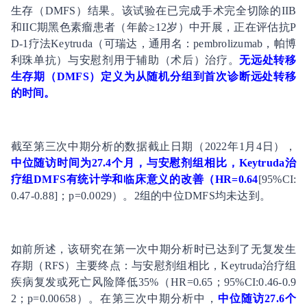
生存（DMFS）结果。该试验在已完成手术完全切除的IIB
和IIC期黑色素瘤患者（年龄≥12岁）中开展，正在评估抗P
D-1疗法Keytruda（可瑞达，通用名：pembrolizumab，帕博
利珠单抗）与安慰剂用于辅助（术后）治疗。
无远处转移
生存期（DMFS）定义为从随机分组到首次
诊断
远处转移
的时间。
截至第三次中期分析的数据截止日期（2022年1月4日），
中位随访时间为27.4个月，与安慰剂组相比，Keytruda治
疗组DMFS有
统计
学和临床意义的改善（HR=0.64
[95%CI:
0.47-0.88]；p=0.0029）。2组的中位DMFS均未达到。
如前所述，该研究在第一次中期分析时已达到了无复发生
存期（RFS）主要终点：与安慰剂组相比，Keytruda治疗组
疾病复发或死亡风险降低35%（HR=0.65；95%CI:0.46-0.9
2；p=0.00658）。在第三次中期分析中，
中位随访27.6个