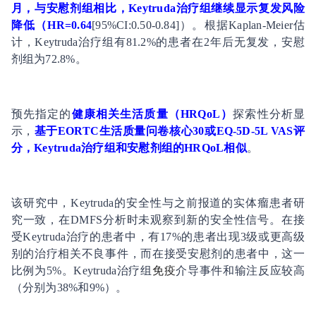
月，与安慰剂组相比，Keytruda治疗组继续显示复发风险
降低（HR=0.64
[95%CI:0.50-0.84]）。根据Kaplan-Meier估
计，Keytruda治疗组有81.2%的患者在2年后无复发，安慰
剂组为72.8%。
预先指定的
健康相关
生活质量
（HRQoL）
探索性分析显
示，
基于EORTC生活质量问卷核心30或EQ-5D-5L VAS评
分，Keytruda治疗组和安慰剂组的HRQoL相似
。
该研究中，Keytruda的安全性与之前报道的实体瘤患者研
究一致，在DMFS分析时未观察到新的安全性信号。在接
受Keytruda治疗的患者中，有17%的患者出现3级或更高级
别的治疗相关不良事件，而在接受安慰剂的患者中，这一
比例为5%。Keytruda治疗组
免疫
介导事件和输注反应较高
（分别为38%和9%）。