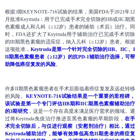
根据3期KEYNOTE-716试验的结果，美国
FDA
于2021年12
月批准Keytruda：用于已完成手术完全切除的IIB或IIC期黑
色素瘤成人和儿科（≥12岁）患者的辅助（术后）治疗。同
时，FDA还扩大了Keytruda用于辅助治疗已完成手术切除
的III期黑色素瘤的适应症，纳入儿科（≥12岁）患者。根据
这项批准，
Keytruda是第一个针对完全切除的IIB、IIC、I
II期黑色素瘤患者（≥12岁）的抗PD-1辅助治疗选择，可帮
助降低癌症复发的风险
。
许多II期黑色素瘤患者在手术后面临着癌症复发及远处转移
的风险。
KEYNOTE-716试验结果是一个重要的里程碑，
该试验是第一个专门评估IIB期和IIC期黑色素瘤辅助治疗
的3期研究
，这是一个存在高度未满足医疗需求的领域。通
过将Keytruda免疫治疗推进至黑色素瘤的早期阶段，
在手
术完全切除后，与仅进行观察（安慰剂治疗）相比，通过
Keytruda辅助治疗，能够有效降低高危II期患者的癌症复