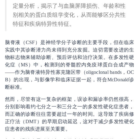
定量分析，揭示了与血脑屏障损伤、年龄和性
别相关的蛋白质组学变化，从而能够区分共性
特征和疾病特异性特征。
脑脊液（CSF）是神经学分子诊断的主要手段，但在临床
实践中其诊断潜力尚未得到充分发掘。迫切需要改进的生
物标志物来辅助诊断、预后评估和治疗决策。在多发性硬
化症（MS）中，检测到的脊髓腔内免疫球蛋白合成产物
——作为脑脊液特异性寡克隆区带（oligoclonal bands，OC
B）的出现，与影像学和临床证据一起，符合McDonald诊
断标准。
然而，尽管有这一复杂的框架，误诊和漏诊率仍然很高，
分别影响着约七分之一和三分之一的多发性硬化症患者，
而正确的诊断往往需要超过一年的时间。这导致了疾病修
正疗法（DMT）的早期启动延迟，这对于减少多发性硬化
症患者的残疾进展至关重要。