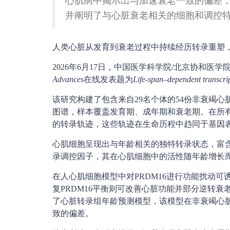
心肌病中揭示出与加速衰老一致的偏差
并阐明了与心脏衰老相关的细胞和调控
人类心脏从发育到衰老过程中持续经历转录重塑
2026年6月17日，中国医学科学院/北京协和医学院宋江
Advances
在线发表题为
Life-span–dependent transcri
该研究构建了包含来自29名个体的54份非衰竭心肌
图谱，样本覆盖发育期、成年期和衰老期。在所
的转录轨迹，这些轨迹在生命历程中趋同于基因
心肌细胞呈现出与年龄相关的独特转录状态，富含
录调控因子，其在心肌细胞中的活性随年龄增长
在人心肌细胞模型中对PRDM16进行功能扰动
复PRDM16平衡则可改善心脏功能并部分逆转
了心脏转录组年龄预测模型，该模型在非衰竭心
致的偏差。