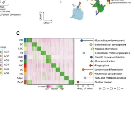
和右室的细胞组成和丰度（摘自
Science Advances
）
多种心脏细胞类型的转录状态进行高分辨率分析，包括那些难以通过
）与右心室（RV）之间的结构和功能差异会影响发育轨迹和衰