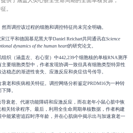
；提供了涵盖人类心脏全生命周期的全面单核资源，
特征。
，然而调控该过程的细胞和调控特征尚未完全明确。
平和德国慕尼黑大学Daniel Reichart共同通讯在
Science
ptional dynamics of the human heart
的研究论文。
组织（涵盖左、右心室）中442,239个细胞核的单核RNA测序
有主要细胞类型中，作者发现协调一致但具有细胞类型特异性
表达稳态的渐进性丧失、应激反应和炎症信号传导。
衰老和疾病相关特征。调控网络分析鉴定PRDM16为一种转
而下降。
可诱导衰老、代谢功能障碍和应激反应，而在老年小鼠心脏中恢
衰老相关转录程序。最后，利用全生命周期单核数据，作者构建
脏中能紧密追踪时序年龄，并在心肌病中揭示出与加速衰老一