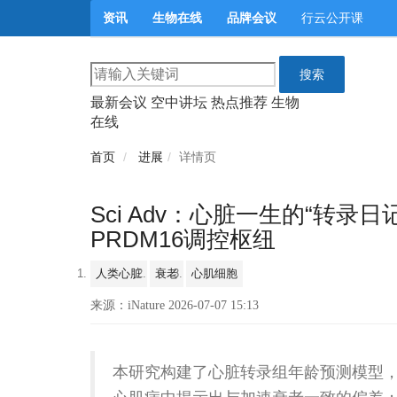
资讯
生物在线
品牌会议
行云公开课
搜索
最新会议
空中讲坛
热点推荐
生物
在线
首页
进展
详情页
Sci Adv：心脏一生的“转
PRDM16调控枢纽
人类心脏
衰老
心肌细胞
来源：iNature 2026-07-07 15:13
本研究构建了心脏转录组年龄预测模型