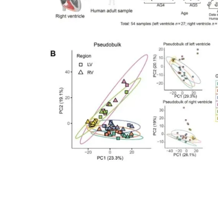
图1.人非衰竭胎儿和成人心脏左室
单细胞核RNA测序（snRNA-seq）能够对
单细胞技术捕获的心肌细胞。此外，左心室（LV