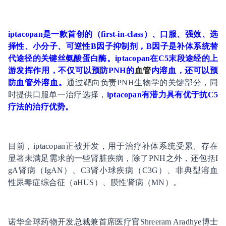
iptacopan是一款首创的（first-in-class）、口服、强效、选
择性、小分子、可逆性B因子抑制剂，B因子是补体系统替
代途径的关键丝氨酸蛋白酶。iptacopan在C5末段途经的上
游发挥作用，不仅可以预防PNH的
血管
内溶血，还可以预
防血管外溶血。
通过靶向负责PNH生物学的关键部分，同
时提供口服单一治疗选择，
iptacopan有潜力具有优于抗C5
疗法的治疗优势。
目前，iptacopan正被开发，用于治疗补体系统受累、存在
显著未满足需求的一些肾脏疾病，除了PNH之外，还包括I
gA肾病（IgAN）、C3肾小球疾病（C3G）、非典型溶血
性尿毒症综合征（aHUS）、膜性肾病（MN）。
诺华全球药物开发总裁兼首席医疗官Shreeram Aradhye博士