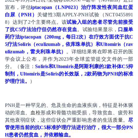
宣布，评估
iptacopan（LNP023）治疗阵发性夜间血红蛋
白尿（PNH）
关键性3期APPLY-PNH试验（NCT0455891
8）达到了2个主要终点。该
试验入组的患者尽管先前接受
了抗C5疗法治疗但仍然存在贫血
。试验结果显示，
口服单
药疗法iptacopan（200mg，每日2次）在疗效方面优于抗C
5疗法Soliris（eculizumab，依库珠单抗）和Ultomiris（rav
ulizumab，雷夫利珠单抗）
。详细结果将在即将召开的医
学会议上公布，并作为2023年全球监管提交文件的一部
分。（备注：
Soliris和Ultomiris是阿斯利康的2款补体C5抑
制剂，Ultomiris是Soliris的长效版，2款药物为PNH的标准
护理疗法。
）
PNH是一种罕见的、危及生命的血液疾病，特征是补体驱
动的溶血、
血栓
形成和骨髓功能受损，导致贫血、疲劳和
其他衰弱症状，这些症状会严重影响患者的
生活质量
。
尽
管使用当前的抗C5标准护理疗法进行治疗，很大一部分PN
H患者仍然贫血，并依赖输血。