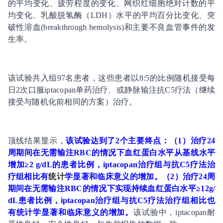
的平均变化、疲劳程度的变化、网织红细胞绝对计数的平
均变化、乳酸脱氢酶（LDH）水平的平均百分比变化、突
破性溶血(breakthrough hemolysis)和主要不良血管事件的发
生率。
该试验共入组97名患者，这些患者以8:5的比例随机接受每
日2次口服iptacopan单药治疗、或静脉输注抗C5疗法（继续
接受与随机化前相同的方案）治疗。
顶线结果显示，
该试验达到了2个主要终点：（1）治疗24
周期间在无需输注RBC的情况下血红蛋白水平从基线水平
增加≥2 g/dL的患者比例，iptacopan治疗组与抗C5疗法治
疗组相比有
统计
学显著和临床意义的增加。（2）治疗24周
期间在无需输注RBC的情况下实现持续血红蛋白水平≥12g/
dL患者比例，iptacopan治疗组与抗C5疗法治疗组相比也
有统计学显著和临床意义的增加。
该试验中，iptacopan耐