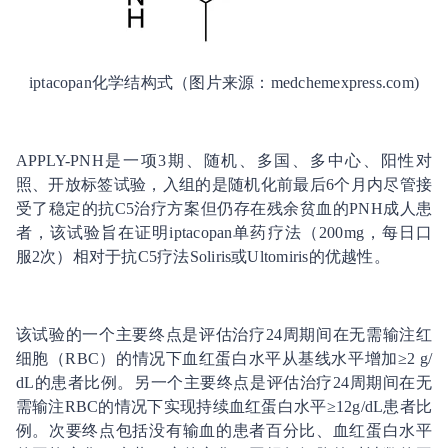
iptacopan化学结构式（图片来源：medchemexpress.com)
APPLY-PNH是一项3期、随机、多国、多中心、阳性对
照、开放标签试验，入组的是随机化前最后6个月内尽管接
受了稳定的抗C5治疗方案但仍存在残余贫血的PNH成人患
者，该试验旨在证明iptacopan单药疗法（200mg，每日口
服2次）相对于抗C5疗法Soliris或Ultomiris的优越性。
该试验的一个主要终点是评估治疗24周期间在无需输注红
细胞（RBC）的情况下血红蛋白水平从基线水平增加≥2 g/
dL的患者比例。另一个主要终点是评估治疗24周期间在无
需输注RBC的情况下实现持续血红蛋白水平≥12g/dL患者比
例。次要终点包括没有输血的患者百分比、血红蛋白水平