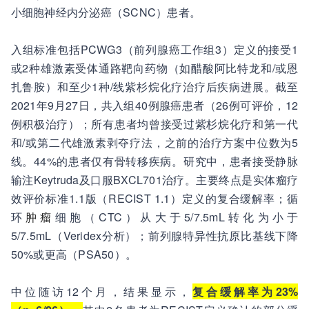
小细胞神经内分泌癌（SCNC）患者。
入组标准包括PCWG3（前列腺癌工作组3）定义的接受1
或2种雄激素受体通路靶向药物（如醋酸阿比特龙和/或恩
扎鲁胺）和至少1种/线紫杉烷化疗治疗后疾病进展。截至
2021年9月27日，共入组40例腺癌患者（26例可评价，12
例积极治疗）；所有患者均曾接受过紫杉烷化疗和第一代
和/或第二代雄激素剥夺疗法，之前的治疗方案中位数为5
线。44%的患者仅有骨转移疾病。研究中，患者接受静脉
输注Keytruda及口服BXCL701治疗。主要终点是实体瘤疗
效评价标准1.1版（RECIST 1.1）定义的复合缓解率；循
环
肿瘤
细胞（CTC）从大于5/7.5mL转化为小于
5/7.5mL（Veridex分析）；前列腺特异性抗原比基线下降
50%或更高（PSA50）。
中位随访12个月，结果显示，
复合缓解率为23%