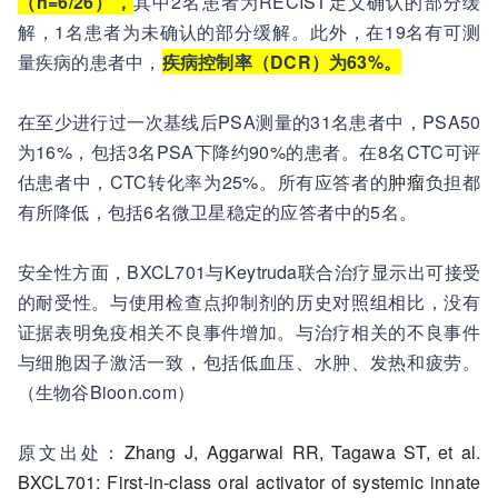
（n=6/26），
其中2名患者为RECIST定义确认的部分缓
解，1名患者为未确认的部分缓解。此外，在19名有可测
量疾病的患者中，
疾病控制率（DCR）为63%。
在至少进行过一次基线后PSA测量的31名患者中，PSA50
为16%，包括3名PSA下降约90%的患者。在8名CTC可评
估患者中，CTC转化率为25%。所有应答者的
肿瘤
负担都
有所降低，包括6名微卫星稳定的应答者中的5名。
安全性方面，BXCL701与Keytruda联合治疗显示出可接受
的耐受性。与使用检查点抑制剂的历史对照组相比，没有
证据表明免疫相关不良事件增加。与治疗相关的不良事件
与细胞因子激活一致，包括低血压、水肿、发热和疲劳。
（生物谷Bioon.com）
原文出处：
Zhang J, Aggarwal RR, Tagawa ST, et al.
BXCL701: First-in-class oral activator of systemic innate