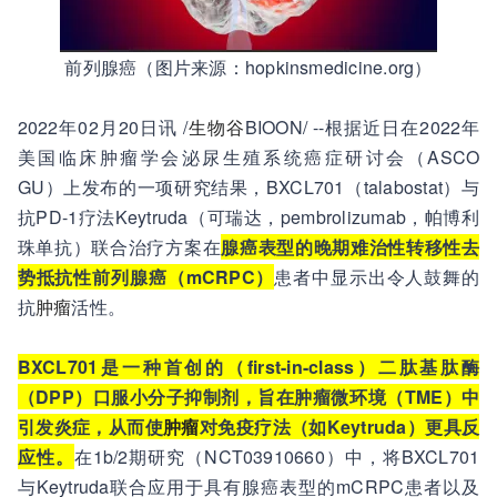
前列腺癌（图片来源：hopkinsmedicine.org）
2022年02月20日讯 /
生物谷
BIOON/ --根据近日在2022年
美国临床肿瘤学会泌尿生殖系统癌症研讨会（ASCO
GU）上发布的一项研究结果，BXCL701（talabostat）与
抗PD-1疗法Keytruda（可瑞达，pembrolizumab，帕博利
珠单抗）联合治疗方案在
腺癌表型的晚期难治性转移性去
势抵抗性前列腺癌（mCRPC）
患者中显示出令人鼓舞的
抗
肿瘤
活性。
BXCL701是一种首创的（first-in-class）二肽基肽酶
（DPP）口服小分子抑制剂，旨在肿瘤微环境（TME）中
引发炎症，从而使
肿瘤
对免疫疗法（如Keytruda）更具反
应性。
在1b/2期研究（NCT03910660）中，将BXCL701
与Keytruda联合应用于具有腺癌表型的mCRPC患者以及