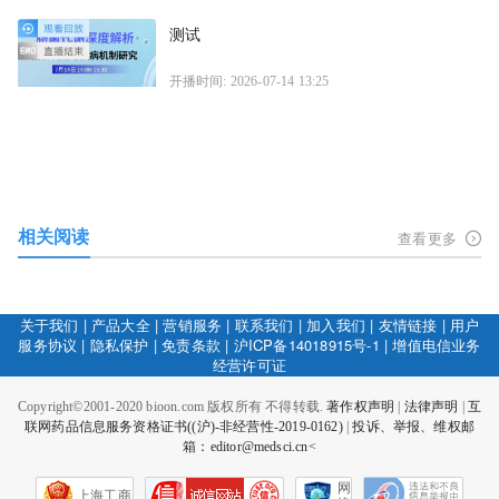
测试
开播时间: 2026-07-14 13:25
相关阅读
查看更多
关于我们
|
产品大全
|
营销服务
|
联系我们
|
加入我们
|
友情链接
|
用户
服务协议
|
隐私保护
|
免责条款
|
沪ICP备14018915号-1
|
增值电信业务
经营许可证
Copyright©2001-2020 bioon.com 版权所有 不得转载.
著作权声明
|
法律声明
|
互
联网药品信息服务资格证书((沪)-非经营性-2019-0162)
|
投诉、举报、维权邮
箱：editor@medsci.cn<
网
上海工商