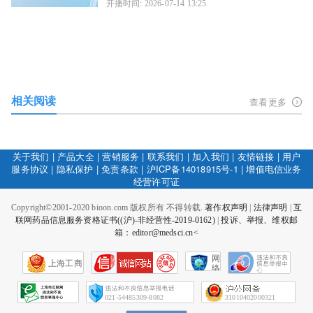
开播时间: 2026-07-14 13:25
相关阅读
查看更多
关于我们
|
产品大全
|
营销服务
|
联系我们
|
加入我们
|
友情链接
|
用户
服务协议
|
隐私保护
|
免责条款
|
沪ICP备14018915号-1
|
增值电信业务
经营许可证
Copyright©2001-2020 bioon.com 版权所有 不得转载.
著作权声明
|
法律声明
|
互
联网药品信息服务资格证书((沪)-非经营性-2019-0162)
|
投诉、举报、维权邮
箱：editor@medsci.cn<
网
上海工商
络
社
会
征
021-54485309-8082
31010402000321
信