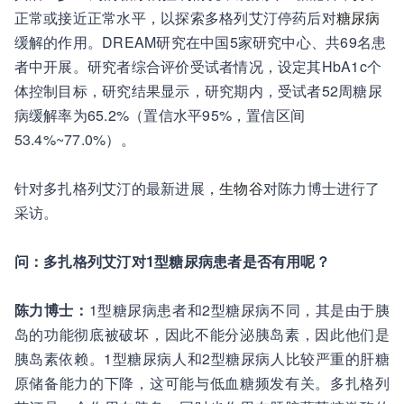
正常或接近正常水平，以探索多格列艾汀停药后对
糖尿病
缓解的作用。DREAM研究在中国5家研究中心、共69名患
者中开展。研究者综合评价受试者情况，设定其HbA1c个
体控制目标，研究结果显示，研究期内，受试者52周糖尿
病缓解率为65.2%（置信水平95%，置信区间
53.4%~77.0%）。
针对多扎格列艾汀的最新进展，
生物谷
对陈力博士进行了
采访。
问：多扎格列艾汀对1型糖尿病患者是否有用呢？
陈力博士：
1型糖尿病患者和2型糖尿病不同，其是由于胰
岛的功能彻底被破坏，因此不能分泌胰岛素，因此他们是
胰岛素依赖。1型糖尿病人和2型糖尿病人比较严重的肝糖
原储备能力的下降，这可能与低血糖频发有关。多扎格列