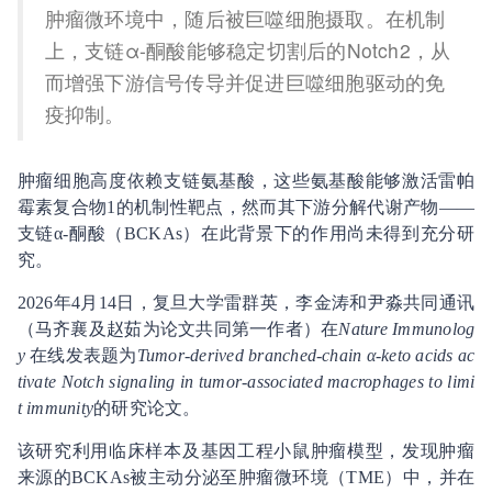
肿瘤微环境中，随后被巨噬细胞摄取。在机制
上，支链α-酮酸能够稳定切割后的Notch2，从
而增强下游信号传导并促进巨噬细胞驱动的免
疫抑制。
肿瘤细胞高度依赖支链氨基酸，这些氨基酸能够激活雷帕
霉素复合物1的机制性靶点，然而其下游分解代谢产物——
支链α-酮酸（BCKAs）在此背景下的作用尚未得到充分研
究。
2026年4月14日，复旦大学雷群英，李金涛和尹淼共同通讯
（马齐襄及赵茹为论文共同第一作者）在
Nature Immunolog
y
在线发表题为
Tumor-derived branched-chain α-keto acids ac
tivate Notch signaling in tumor-associated macrophages to limi
t immunity
的研究论文。
该研究利用临床样本及基因工程小鼠肿瘤模型，发现肿瘤
来源的BCKAs被主动分泌至肿瘤微环境（TME）中，并在