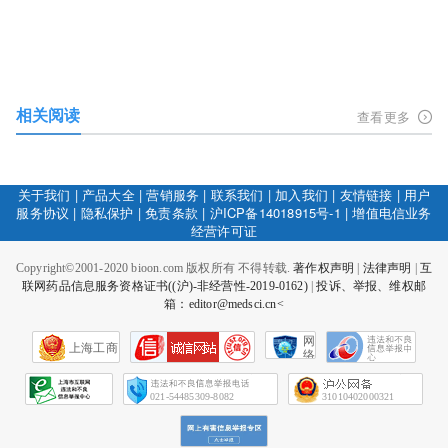
相关阅读
查看更多
关于我们
|
产品大全
|
营销服务
|
联系我们
|
加入我们
|
友情链接
|
用户
服务协议
|
隐私保护
|
免责条款
|
沪ICP备14018915号-1
|
增值电信业务
经营许可证
Copyright©2001-2020 bioon.com 版权所有 不得转载.
著作权声明
|
法律声明
|
互
联网药品信息服务资格证书((沪)-非经营性-2019-0162)
|
投诉、举报、维权邮
箱：editor@medsci.cn<
网
上海工商
络
社
会
征
021-54485309-8082
31010402000321
信
网