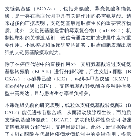
支链氨基酸（BCAAs），包括亮氨酸、异亮氨酸和缬氨
酸，是一类在癌症代谢中具有关键作用的必需氨基酸。越
来越多的证据表明，支链氨基酸是肿瘤生长的重要营养物
质。此外，支链氨基酸是雷帕霉素复合物1（mTORC1）机
制性靶标的关键激活剂，该信号通路在肿瘤进展中发挥重
要作用。小鼠模型和临床研究均证实，肿瘤细胞表现出增
强的支链氨基酸摄取能力。
除了在癌症代谢中的直接作用外，支链氨基酸通过支链氨
基酸转氨酶（BCATs）进行分解代谢，产生支链α-酮酸（B
CKAs）：α-酮异己酸（KIC）、α-酮-β-甲基戊酸（KMV）
和α-酮异戊酸（KIV）。支链氨基酸转氨酶在多种肿瘤类
型中高表达，且与患者生存率呈负相关。
本课题组先前的研究表明，线粒体支链氨基酸转氨酶2（B
CAT2）能促进核苷酸合成，从而驱动胰腺癌生长；而胞质
支链氨基酸转氨酶1（BCAT1）的功能获得性突变可增强
支链氨基酸分解代谢，支持胃癌进展。此外，新证据强调
了支链α-酮酸在代谢性疾病发病机制中的关键作用，提示