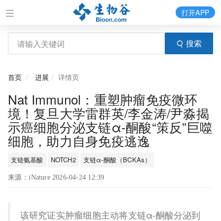
打开APP
搜索
首页
进展
详情页
Nat Immunol：重塑肿瘤免疫微环
境！复旦大学雷群英/李金涛/尹淼揭
示癌细胞分泌支链α-酮酸“策反”巨噬
细胞，助力自身免疫逃逸
支链氨基酸
NOTCH2
支链α-酮酸（BCKAs）
来源：iNature 2026-04-24 12:39
该研究证实肿瘤细胞主动将支链α-酮酸分泌到