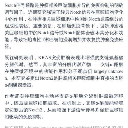
Notch信号通路是肿瘤相关巨噬细胞介导的免疫抑制的明确
调节因子。近期研究强调了经典Notch信号在巨噬细胞活化
中的作用，在肿瘤相关巨噬细胞中检测到Notch通路组分的
组成性表达。重要的是，在肿瘤免疫背景下，阻断肿瘤相
关巨噬细胞中的Notch信号或Notch配体会破坏其分化和功
能，导致细胞毒性T淋巴细胞浸润增加并恢复抗肿瘤免疫应
答。
既往研究表明，KRAS突变肿瘤表现出增强的支链氨基酸
分解代谢。然而，其丰富的分解代谢产物——支链α-酮酸
在肿瘤微环境中的功能作用和分子靶点仍 largely unknow
n。本研究鉴定出Notch2是肿瘤相关巨噬细胞中直接的支链
α-酮酸感受器。
作者证实肿瘤细胞主动将支链α-酮酸分泌到肿瘤微环境
中，随后被巨噬细胞摄取。在机制上，支链α-酮酸能够稳
定切割后的Notch2，从而增强下游信号传导并促进巨噬细
胞驱动的免疫抑制。
原文链接：https://www.nature.com/articles/s41590-026-02484