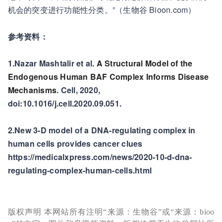
机会的突变进行功能性分类。”（生物谷 Bioon.com）
参考资料：
1.Nazar Mashtalir et al.
A Structural Model of the
Endogenous Human BAF Complex Informs Disease
Mechanisms
. Cell, 2020,
doi:10.1016/j.cell.2020.09.051.
2.New 3-D model of a DNA-regulating complex in
human cells provides cancer clues
https://medicalxpress.com/news/2020-10-d-dna-
regulating-complex-human-cells.html
版权声明 本网站所有注明“来源：生物谷”或“来源：bioo