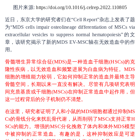
图片来源:
https://doi.org/10.1016/j.celrep.2022.110805
近日，东京大学的研究者们在“Cell Report”杂志上发表了题
为“MDS cells impair osteolineage differentiation of MSCs via
extracellular vesicles to suppress normal hematopoiesis”的文
章，该研究揭示了新的MDS EV-MSC轴在无效造血中的作
用。
骨髓增生异常综合征(MDS)是一种造血干细胞(HSCs)的克
隆性疾病，以无效造血和频繁进展为白血病为特征。MDS
细胞的增殖能力较弱，它如何抑制正常的造血并最终主导
骨髓空间，长期以来一直没有解决。尽管有几项研究表明
间充质基质或干细胞(MSCs)在抑制正常造血中起作用，但
这一过程背后的分子机制仍不清楚。
在这里，研究者证明了人和小鼠的MDS细胞都通过抑制MS
Cs的骨线分化来扰乱骨代谢，从而削弱了MSCs支持正常H
SCs的能力。增强的MSC分化挽救了体内和体外MDS模型
中被抑制的正常造血。有趣的是，这种抑制效应是可逆