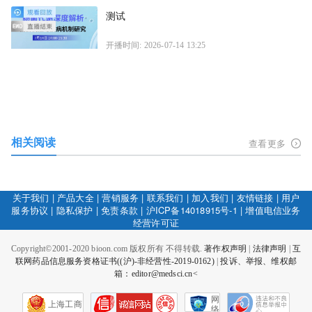
测试
开播时间: 2026-07-14 13:25
相关阅读
查看更多
关于我们
|
产品大全
|
营销服务
|
联系我们
|
加入我们
|
友情链接
|
用户
服务协议
|
隐私保护
|
免责条款
|
沪ICP备14018915号-1
|
增值电信业务
经营许可证
Copyright©2001-2020 bioon.com 版权所有 不得转载.
著作权声明
|
法律声明
|
互
联网药品信息服务资格证书((沪)-非经营性-2019-0162)
|
投诉、举报、维权邮
箱：editor@medsci.cn<
网
上海工商
络