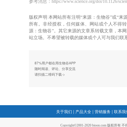
参考消息：https://www.science.org/doi/10.1126/scien
版权声明 本网站所有注明“来源：生物谷”或“来
所有。非经授权，任何媒体、网站或个人不得转
源：生物谷”。其它来源的文章系转载文章，本
站立场。不希望被转载的媒体或个人可与我们联
87%用户都在用生物谷APP
随时阅读、评论、分享交流
请扫描二维码下载->
关于我们
|
产品大全
|
营销服务
|
联系我
Copyright©2001-2020 bioon.com 版权所有