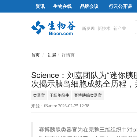
资讯
生物在线
品牌会议
行云公开课
首页
进展
详情页
Science：刘嘉团队为“迷你
次揭示胰岛细胞成熟全历程，并
类器官
干细胞衍生
赛博胰腺类器官
来源：iNature 2026-02-25 12:38
赛博胰腺类器官为在完整三维组织中对α