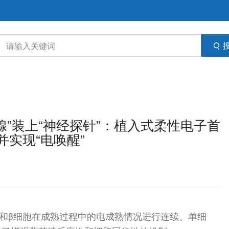
胰腺”装上“神经探针”：植入式柔性电子首
实现“电唤醒”
和β细胞在成熟过程中的电成熟情况进行连续、单细