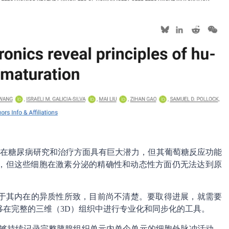
）在糖尿病研究和治疗方面具有巨大潜力，但其葡萄糖反应功能
，但这些细胞在激素分泌的精确性和动态性方面仍无法达到原
由于其内在的异质性所致，目前尚不清楚。要取得进展，就需要
移在完整的三维（3D）组织中进行专业化和同步化的工具。
ganoids）能够持续记录完整胰腺组织单元内单个单元的细胞外脉冲活动。