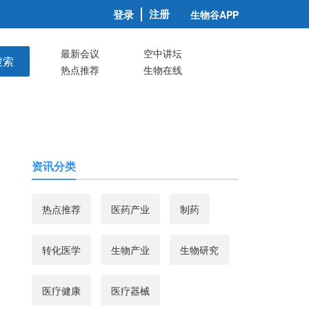
注册
登录
生物谷APP
最新会议
空中讲坛
搜索
热点推荐
生物在线
资讯分类
热点推荐
医药产业
制药
转化医学
生物产业
生物研究
医疗健康
医疗器械