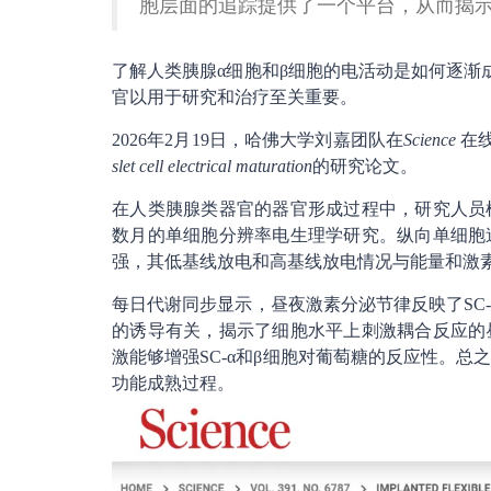
胞层面的追踪提供了一个平台，从而揭
了解人类胰腺α细胞和β细胞的电活动是如何逐渐
官以用于研究和治疗至关重要。
2026年2月19日，哈佛大学刘嘉团队在
Science
在
slet cell electrical maturation
的研究论文。
在人类胰腺类器官的器官形成过程中，研究人员
数月的单细胞分辨率电生理学研究。纵向单细胞
强，其低基线放电和高基线放电情况与能量和激
每日代谢同步显示，昼夜激素分泌节律反映了SC
的诱导有关，揭示了细胞水平上刺激耦合反应的
激能够增强SC-α和β细胞对葡萄糖的反应性。
功能成熟过程。