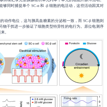
同时捕捉单个 SC-α 和 -β 细胞的电活动，这些活动因其对
快的动作电位，这与胰高血糖素的分泌相一致，而 SC-β 细胞则
药物干扰进一步验证了细胞类型特异性的电行为。原位电测序
起来。