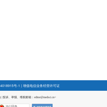
4018915号-1
|
增值电信业务经营许可证
)
|
投诉、举报、维权邮箱：editor@medsci.cn<