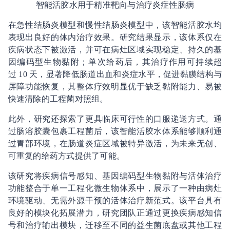
智能活胶水用于精准靶向与治疗炎症性肠病
在急性结肠炎模型和慢性结肠炎模型中，该智能活胶水均
表现出良好的体内治疗效果。研究结果显示，该体系仅在
疾病状态下被激活，并可在病灶区域实现稳定、持久的基
因编码型生物黏附；单次给药后，其治疗作用可持续超
过 10 天，显著降低肠道出血和炎症水平，促进黏膜结构与
屏障功能恢复，其整体疗效明显优于缺乏黏附能力、易被
快速清除的工程菌对照组。
此外，研究还探索了更具临床可行性的口服递送方式。通
过肠溶胶囊包裹工程菌后，该智能活胶水体系能够顺利通
过胃部环境，在肠道炎症区域被特异激活，为未来无创、
可重复的给药方式提供了可能。
该研究将疾病信号感知、基因编码型生物黏附与活体治疗
功能整合于单一工程化微生物体系中，展示了一种由病灶
环境驱动、无需外源干预的活体治疗新范式。该平台具有
良好的模块化拓展潜力，研究团队正通过更换疾病感知信
号和治疗输出模块，迁移至不同的益生菌底盘或其他工程