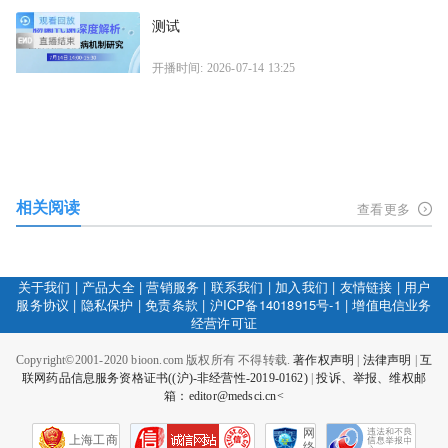
测试
开播时间: 2026-07-14 13:25
相关阅读
查看更多
关于我们
|
产品大全
|
营销服务
|
联系我们
|
加入我们
|
友情链接
|
用户
服务协议
|
隐私保护
|
免责条款
|
沪ICP备14018915号-1
|
增值电信业务
经营许可证
Copyright©2001-2020 bioon.com 版权所有 不得转载.
著作权声明
|
法律声明
|
互
联网药品信息服务资格证书((沪)-非经营性-2019-0162)
|
投诉、举报、维权邮
箱：editor@medsci.cn<
网
上海工商
络