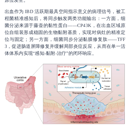
原位发生。
出血作为 IBD 活跃期最具空间指示意义的病理信号，被工
程菌精准感知后，将同步触发两类功能输出：一方面，细
菌分泌来源于藤壶的黏性蛋白——CP43K，在出血区域原
位自组装形成稳固的生物黏附基质，实现对病灶的精准定
位与固定；另一方面，细菌同步分泌黏膜修复肽——TFF
3，促进肠道屏障修复并缓解局部炎症反应，从而在单一活
体体系内实现“感知-黏附-治疗”的闭环响应。