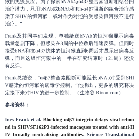
猴的免疫反应。为了探索bNAb与α4β7整合素阻断相结合的
治疗潜力，只用bNAb或bNAb和Rh-α4β7阻断的组合治疗感
染了SHIV的恒河猴，或对作为对照的受感染恒河猴不进行
治疗。”
Frank及其同事们发现，单独给送bNAb的恒河猴显示病毒
载量急剧下降，但感染在3周的中位数后迅速反弹。但同时
接受bNA和抗α4β7抗体的恒河猴直到6周后才显示出病毒反
弹，而且这组恒河猴中的一半在研究结束时（21周）还没
有反弹。
Frank总结说，“α4β7整合素阻断可能延长bNAb对受到SHI
V感染的恒河猴的病毒学控制。”他指出，更多的研究将决
定接下来对HIV的进一步控制。（生物谷 Bioon.com）
参考资料：
Ines Frank et al.
Blocking α4β7 integrin delays viral rebou
nd in SHIVSF162P3-infected macaques treated with anti-H
IV broadly neutralizing antibodies
. Science Translational