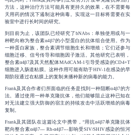
方法，这种治疗方法可能具有更持久的效果，在不需要每
天用药的情况下遏制这种病毒。实现这一目标将需要在实
验室中进行长时间的研究。
到目前为止，该团队已经研究了bNAbs：单独使用或与一
种靶向称为整合素α4β7的小型蛋白的抗体组合使用。作为
一种蛋白家族，整合素调节细胞生长和增殖；它们还参与
细胞迁移、信号传导和细胞因子激活。其他研究已表明，
整合素α4β7及其天然配体MAdCAM-1引导受感染的CD4+T
细胞进入肠道粘膜。这种作用可能有助于HIV-1在感染的早
期阶段通过在粘膜上的复制来播种新的病毒的能力。
Frank及其合作者们所面临的任务是找到一种阻断α4β7的方
法。通过使用一种单克隆抗体，他们能够阻止这种已知在
对无法建立强大防御的宿主的持续攻击中活跃增殖的病毒
复制。
Frank及其团队在这篇论文中携带，“用抗α4β7单克隆抗体
靶向整合素α4β7--- Rh-α4β7---影响受SIV/SHIV感染的恒河