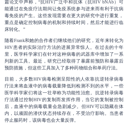
篇论文中声称，“抗HIV广泛中和抗体（抗HIV bNAb）可
能通过在免疫疗法期间让免疫系统参与进来而有利于抗病
毒免疫的产生。这些发现需要在更大的研究中进行重复，
重点是确定控制病毒的机制和持续时间，然后才能进行临
床转化。”
随着Frank和她的合作者们继续他们的研究，近年来转化为
HIV患者的实际治疗方法的进展异常惊人。在过去的十年
里，医学科学家们在针对这种病毒的武器库中增加了一系
列新的工具。最近，研究已经取得了暴露前预防和暴露后
预防措施，但这些工具加入了多种药物组合和单药疗法。
目前，大多数HIV病毒检测呈阳性的人依靠抗逆转录病毒
疗法来将血液中的病毒载量降低到检测不到的水平，一些
医学科学家们将这一壮举称为功能性治愈。抗逆转录病毒
疗法通过控制HIV的复制而发挥作用，当它的复制被控制
后，血液中的病毒载量会急剧减少。但HIV可以隐藏在体
内，以顽固的潜伏状态持续存在，不受治疗影响。当患者
停止服药时，该病毒也会大量反弹。