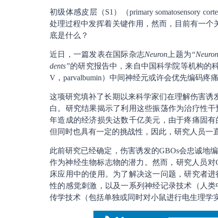
初级体感皮层（S1）（primary somatosensory cor
处理过程中发挥着关键作用，然而，目前有一个关
底是什么？
近日，一篇发表在国际杂志
Neuron
上题为
“Neurona
dents”
的研究报告中，来自中国科学院等机构的科
V，parvalbumin）中间神经元或许会优先编
这项研究填补了长期以来科学家们在理解伤害诱发
白。研究结果揭示了利用这些振荡作为治疗性干
年造成的经济损失达数千亿美元，由于疼痛固有
但同时也具有一定的挑战性，因此，研究人员一
此前研究已经确定，伤害诱发的GBOs会忠诚地
作为神经生物标志物的潜力。然而，研究人员对G
床应用中的使用。为了解决这一问题，研究者进
性的感觉刺激，以及一系列神经记录技术（人类
传学技术（包括单独或同时对小鼠进行电生理学