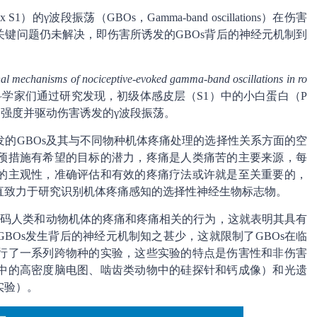
tex S1）的γ波段振荡（GBOs，Gamma-band oscillations）在伤害
键问题仍未解决，即伤害所诱发的GBOs背后的神经元机制到
l mechanisms of nociceptive-evoked gamma-band oscillations in ro
学家们通过研究发现，初级体感皮层（S1）中的小白蛋白（P
码疼痛强度并驱动伤害诱发的γ波段振荡。
的GBOs及其与不同物种机体疼痛处理的选择性关系方面的空
预措施有希望的目标的潜力，疼痛是人类痛苦的主要来源，每
的主观性，准确评估和有效的疼痛疗法或许就是至关重要的，
直致力于研究识别机体疼痛感知的选择性神经生物标志物。
编码人类和动物机体的疼痛和疼痛相关的行为，这就表明其具有
BOs发生背后的神经元机制知之甚少，这就限制了GBOs在临
行了一系列跨物种的实验，这些实验的特点是伤害性和非伤害
中的高密度脑电图、啮齿类动物中的硅探针和钙成像）和光遗
实验）。