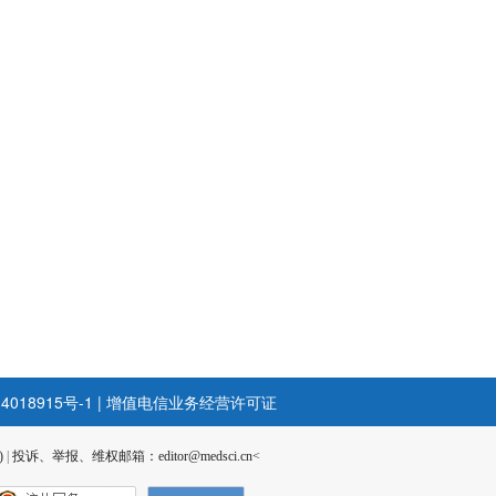
4018915号-1
|
增值电信业务经营许可证
)
|
投诉、举报、维权邮箱：editor@medsci.cn<