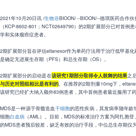
2021年10月20日讯 /
生物谷
BIOON/ --BIOON/--德琪医药合作伙
（KCP-8602-801；NCT02649790）的2期扩展部分
学和实体瘤癌症患者。
2期扩展部分旨在评估eltanexor作为单药疗法用于治疗低
是确定无进展生存期（PFS）和总生存期（OS）。
2期扩展部分的启动是在
该研究1期部分取得令人鼓舞的结果
之
与历史对照组相比是有利的
。在推荐的2期剂量10mg下，el
该研究已经扩大纳入额外83例患者，其中首例患者最近服用了
MDS是一种源于骨髓造血
干细胞
的恶性疾病，其发病率随年龄增
细胞
白血病
（AML）。目前，MDS的标准治疗方案为阿扎胞
的MDS患者预后较差，缺乏有效的治疗手段，中位总生存期仅为