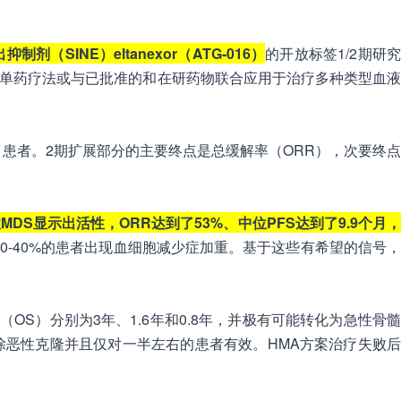
剂（SINE）eltanexor（ATG-016）
的开放标签1/2期研
xor作为单药疗法或与已批准的和在研药物联合应用于治疗多种类型血液
S）患者。2期扩展部分的主要终点是总缓解率（ORR），次要终点
发性MDS显示出活性，ORR达到了53%、中位PFS达到了9.9个月
。20-40%的患者出现血细胞减少症加重。基于这些有希望的信号
S）分别为3年、1.6年和0.8年，并极有可能转化为急性骨
清除恶性克隆并且仅对一半左右的患者有效。HMA方案治疗失败