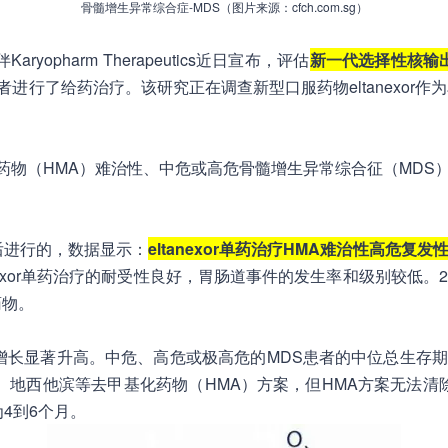
骨髓增生异常综合症-MDS（图片来源：cfch.com.sg）
伴Karyopharm Therapeutics近日宣布，评估
新一代选择性核输出抑制
已对首例患者进行了给药治疗。该研究正在调查新型口服药物eltane
甲基化药物（HMA）难治性、中危或高危骨髓增生异常综合征（MD
后进行的，数据显示：
eltanexor单药治疗HMA难治性高危复
tanexor单药治疗的耐受性良好，胃肠道事件的发生率和级别较低
药物。
长显著升高。中危、高危或极高危的MDS患者的中位总生存期（O
苷、地西他滨等去甲基化药物（HMA）方案，但HMA方案无法
4到6个月。