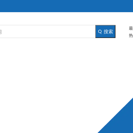
最
搜索
热