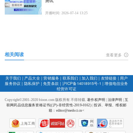
测试
开播时间: 2026-07-14 13:25
相关阅读
查看更多
关于我们
|
产品大全
|
营销服务
|
联系我们
|
加入我们
|
友情链接
|
用户
服务协议
|
隐私保护
|
免责条款
|
沪ICP备14018915号-1
|
增值电信业务
经营许可证
Copyright©2001-2020 bioon.com 版权所有 不得转载.
著作权声明
|
法律声明
|
互
联网药品信息服务资格证书((沪)-非经营性-2019-0162)
|
投诉、举报、维权邮
箱：editor@medsci.cn<
网
上海工商
络
社