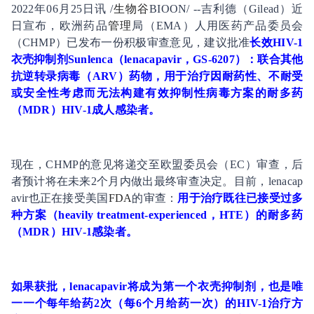
2022年06月25日讯 /
生物谷
BIOON/ --吉利德（Gilead）近
日宣布，欧洲药品
管理
局（EMA）人用医药产品委员会
（CHMP）已发布一份积极审查意见，建议批准
长效HIV-1
衣壳抑制剂Sunlenca（lenacapavir，GS-6207）：联合其他
抗逆转录病毒（ARV）药物，用于治疗因耐药性、不耐受
或安全性考虑而无法构建有效抑制性病毒方案的耐多药
（MDR）HIV-1成人
感染
者。
现在，CHMP的意见将递交至欧盟委员会（EC）审查，后
者预计将在未来2个月内做出最终审查决定。目前，lenacap
avir也正在接受美国
FDA
的审查：
用于治疗既往已接受过多
种方案（heavily treatment-experienced，HTE）的耐多药
（MDR）HIV-1感染者。
如果获批，lenacapavir将成为第一个衣壳抑制剂，也是唯
一一个每年给药2次（每6个月给药一次）的HIV-1治疗方