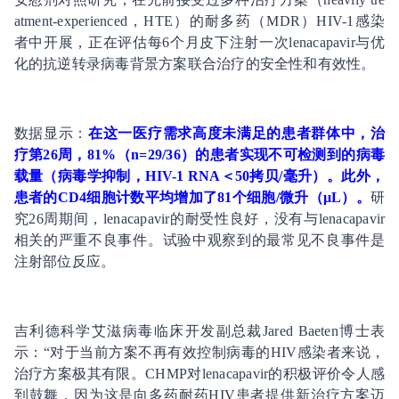
atment-experienced，HTE）的耐多药（MDR）HIV-1感染
者中开展，正在评估每6个月皮下注射一次lenacapavir与优
化的抗逆转录病毒背景方案联合治疗的安全性和有效性。
数据显示：
在这一医疗需求高度未满足的患者群体中，治
疗第26周，81%（n=29/36）的患者实现不可检测到的病毒
载量（病毒学抑制，HIV-1 RNA＜50拷贝/毫升）。此外，
患者的CD4细胞计数平均增加了81个细胞/微升（μL）。
研
究26周期间，lenacapavir的耐受性良好，没有与lenacapavir
相关的严重不良事件。试验中观察到的最常见不良事件是
注射部位反应。
吉利德科学艾滋病毒临床开发副总裁Jared Baeten博士表
示：“对于当前方案不再有效控制病毒的HIV感染者来说，
治疗方案极其有限。CHMP对lenacapavir的积极评价令人感
到鼓舞，因为这是向多药耐药HIV患者提供新治疗方案迈