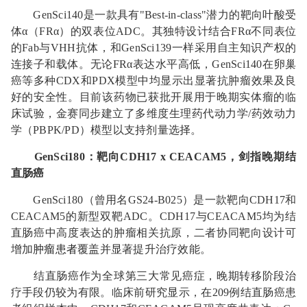
GenSci140是一款具有"Best-in-class"潜力的靶向叶酸受
体α（FRα）的双表位ADC。其独特设计结合FRα不同表位
的Fab与VHH抗体，和GenSci139一样采用自主知识产权的
连接子和载体。无论FRα表达水平高低，GenSci140在卵巢
癌等多种CDX和PDX模型中均显示出显著抗肿瘤效果及良
好的安全性。目前该药物已获批开展用于晚期实体瘤的临
床试验，金赛同步建立了多维度生理药代动力学/药效动力
学（PBPK/PD）模型以支持剂量选择。
GenSci180
：靶向
CDH17 x CEACAM5
，剑指晚期结
直肠癌
GenSci180（曾用名GS24-B025）是一款靶向CDH17和
CEACAM5的新型双靶ADC。CDH17与CEACAM5均为结
直肠癌中高度表达的肿瘤相关抗原，二者协同靶向设计可
增加
肿瘤患者
覆盖并显著提升治疗效能。
结直肠癌作为全球第三大常见癌症，晚期转移阶段治
疗手段仍较为有限。临床前研究显示，在209例结直肠癌患