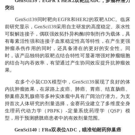
GenSci139
：
EGFR x HER2
双靶点
ADC
，多瘤种潜力
突出
GenSci139同时靶向EGFR和HER2的双靶ADC。临床
前研究显示，GenSci139采用自主研发的高度稳定、亲水性
可裂解连接子，偶联强效拓扑异构酶I抑制剂作为载体，具
有毒素活性强和连接子血浆稳定性高等特性，在产生更强
肿瘤杀伤作用的同时，还具备潜在的更好的安全性。同
时，该产品独特的双靶点结合特性可显著增强对
肿瘤细胞
的结合与内吞效率，有望通过产生协同效应提升抗肿瘤效
果。
在多个小鼠CDX模型中，GenSci139展现了良好的体
内抗肿瘤效果，在尿路上皮癌、
肺癌
、
胃癌
、
结直肠癌
、
卵巢癌
及
乳腺癌
等多种实体瘤中具有广阔治疗潜力。为支
持首次人体研究的剂量选择，金赛药业建立了多维度全身
生理药代动力学（PBPK）-定量系统药理学（QSP）模
型，用于预测
膀胱癌
患者中的有效剂量范围。
GenSci140
：
FRα
双表位
ADC
，瞄准铂耐药卵巢癌