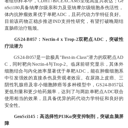
者组织样本中，CDH17和CEACAM5呈现高度共表达；Ge
nSci180具备纳摩尔级亲和力及亚纳摩尔级细胞杀伤活性，
体内抗肿瘤效果优于单靶ADC，且药代动力学特征良好。
目前该药物正稳步推进IND支持性研究，有望打破晚期结
直肠癌治疗瓶颈。
GS24-B057
：
Nectin-4 x Trop-2
双靶点
ADC
，突破性
疗法潜力
GS24-B057是一款极具"Best-in-Class"潜力的双靶点AD
C，同时靶向Nectin-4与Trop-2。临床前研究显示，其体外
细胞结合与内化效率显著优于单靶ADC，能在肿瘤细胞系
中引发强效的直接杀伤及旁观者效应。在尿路上皮癌、三
阴性乳腺癌及
非小细胞肺癌
等多种模型中，GS24-B057以
更低剂量和更少给药频率，达到了与两款单靶点ADC联合
使用相当的效果，且具备优异的药代动力学特征和良好的
安全性。
GenSci145
：高选择性
PI3Kα
突变抑制剂，突破血脑屏
障