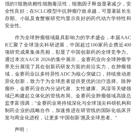
强的T细胞依赖性细胞毒活性，细胞因子释放显著减少，安
全性良好；在SCLC模型中抗肿瘤疗效卓越，可显著延长生
存期。小鼠及食蟹猴研究均显示良好的药代动力学特性和
安全性。
作为全球肿瘤领域最具影响力的学术盛会，本届AAC
R汇聚了全球顶尖科研进展，中国超过100家药企携近400
项研究成果集体亮相，彰显了中国创新药的全球竞争力。
通过本次AACR 2026的集中展示，金赛药业向全球肿瘤学
界充分展现了其在创新药研发方面的前沿实力，在肿瘤领
域，金赛药业以多特异性ADC为核心突破口，持续推动差
异化创新，致力于为全球患者提供更优的治疗选择。除肿
瘤外，金赛药业在内分泌代谢、女性健康、风湿等关键领
域已构建起立体化的管线布局。金赛药业肿瘤领域高级总
监李富强调："金赛药业将持续深化与全球顶尖科研机构和
制药企业的战略合作，加速推进在研管线的国际化临床开
发与商业化进程，让更多'中国创新'惠及全球患者。"
声明：