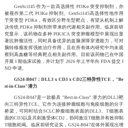
GenSci145 作为一款高选择性 PI3Kα 突变抑制剂，亦
被视作第二代 PI3Kα 抑制剂。GenSci145高选择性地作用
于突变型 PI3Kα，有效区分野生型靶点，有望从机制上解
决传统 PI3Kα 抑制剂所带来的代谢相关副作用。临床前研
究显示，该药物在多种 PIK3CA 突变肿瘤模型中展现出显
著抗肿瘤活性，同时具备优异的血脑屏障穿透能力，可对
脑转移瘤发挥强效治疗作用，且在所有体内研究中均未观
察到
高血糖
等经典靶点相关副作用。目前该药物已在中国
开展 I 期临床试验，并计划于 2026 年上半年向
FDA
提交 I
ND 申请。
GS24-B047
：
DLL3 x CD3 x CD2
三特异性
TCE
，
"Be
st-in-Class"
潜力
GS24-B047是一款极具 "Best-in-Class" 潜力的DLL3靶
向三特异性TCE。它作为连接肿瘤细胞与
免疫
细胞的分子
桥梁，可同时结合SCLC肿瘤细胞表面的DLL3、T细胞表
面的CD3以及共刺激受体CD2，协同激活T细胞并有效抑制
T细胞耗竭。临床前研究证实，GS24-B047在体外展现出增