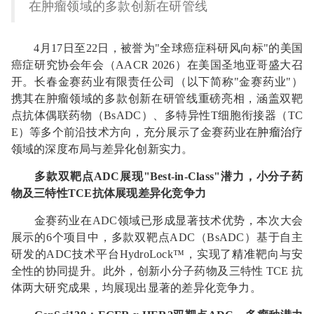
在肿瘤领域的多款创新在研管线
4月17日至22日，被誉为"全球癌症科研风向标"的美国
癌症研究协会年会（AACR 2026）在美国圣地亚哥盛大召
开。长春金赛药业有限责任公司（以下简称"金赛药业"）
携其在肿瘤领域的多款创新在研管线重磅亮相，涵盖双靶
点抗体偶联药物（BsADC）、多特异性T细胞衔接器（TC
E）等多个前沿技术方向，充分展示了金赛药业在
肿瘤治疗
领域的深度布局与差异化创新实力。
多款双靶点
ADC
展现
"Best-in-Class"
潜力，小分子药
物及三特性
TCE
抗体展现差异化竞争力
金赛药业在ADC领域已形成显著技术优势，本次大会
展示的6个项目中，多款双靶点ADC（BsADC）基于自主
研发的ADC技术平台HydroLock™，实现了
精准
靶向与安
全性的协同提升。此外，创新小分子药物及三特性 TCE 抗
体两大研究成果，均展现出显著的差异化竞争力。