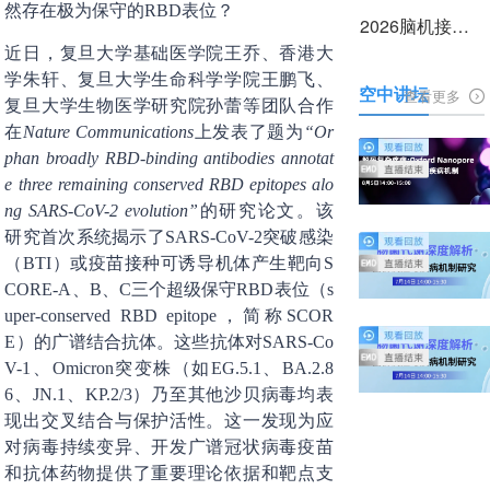
然存在极为保守的RBD表位？
2026脑机接口前沿技术与产业转化大会
近日，复旦大学基础医学院王乔、香港大
学朱轩、复旦大学生命科学学院王鹏飞、
空中讲坛
查看更多
复旦大学生物医学研究院孙蕾等团队合作
在
Nature Communications
上发表了题为
“Or
phan broadly RBD-binding antibodies annotat
e three remaining conserved RBD epitopes alo
ng SARS-CoV-2 evolution”
的研究论文。该
研究首次系统揭示了SARS-CoV-2突破感染
（BTI）或疫苗接种可诱导机体产生靶向S
CORE-A、B、C三个超级保守RBD表位（s
uper-conserved RBD epitope，简称SCOR
E）的广谱结合抗体。这些抗体对SARS-Co
V-1、Omicron突变株（如EG.5.1、BA.2.8
6、JN.1、KP.2/3）乃至其他沙贝病毒均表
现出交叉结合与保护活性。这一发现为应
对病毒持续变异、开发广谱冠状病毒疫苗
和抗体药物提供了重要理论依据和靶点支