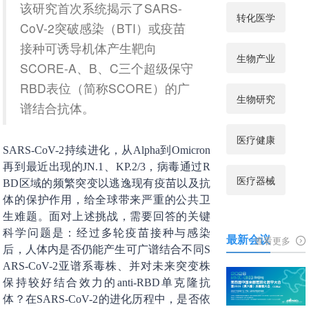
该研究首次系统揭示了SARS-
转化医学
CoV-2突破感染（BTI）或疫苗
接种可诱导机体产生靶向
生物产业
SCORE-A、B、C三个超级保守
RBD表位（简称SCORE）的广
生物研究
谱结合抗体。
医疗健康
SARS-CoV-2持续进化，从Alpha到Omicron
再到最近出现的JN.1、KP.2/3，病毒通过R
医疗器械
BD区域的频繁突变以逃逸现有疫苗以及抗
体的保护作用，给全球带来严重的公共卫
生难题。面对上述挑战，需要回答的关键
科学问题是：经过多轮疫苗接种与感染
最新会议
查看更多
后，人体内是否仍能产生可广谱结合不同S
ARS-CoV-2亚谱系毒株、并对未来突变株
保持较好结合效力的anti-RBD单克隆抗
体？在SARS-CoV-2的进化历程中，是否依