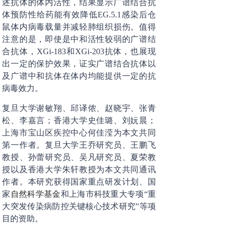
述抗体的体内活性，结果显示广谱结合抗
体预防性给药能有效降低EG.5.1感染后仓
鼠体内病毒载量并减轻肺组织损伤。值得
注意的是，即使是中和活性较弱的广谱结
合抗体，XGi-183和XGi-203抗体，也展现
出一定的保护效果，证实广谱结合抗体以
及广谱中和抗体在体内均能提供一定的抗
病毒效力。
复旦大学谢敏翔、邱译侬、赵晓宇、张青
松、李嘉言；香港大学史佳璐、刘妧晨；
上海市宝山区疾控中心何佳滢为本文共同
第一作者。复旦大学王乔研究员、王鹏飞
教授、孙蕾研究员、吴凡研究员、夏荣教
授以及香港大学朱轩教授为本文共同通讯
作者。本研究获得国家重点研发计划、国
家
自然科学
基金
和上海市科技重大专项“重
大突发传染病防控关键核心技术研究”等项
目的资助。