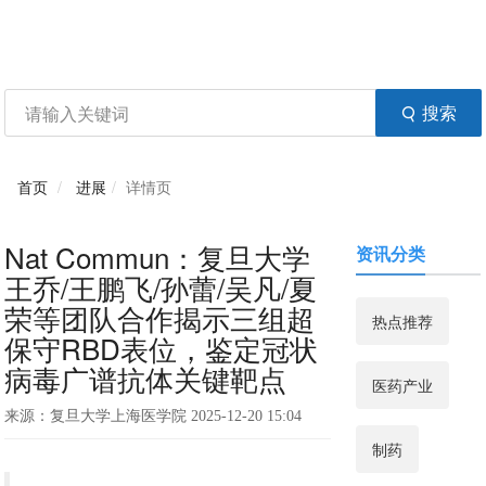
资讯
生物在线
品牌会议
行云公开课
注册
登录
生物谷APP
搜索
首页
进展
详情页
Nat Commun：复旦大学
资讯分类
王乔/王鹏飞/孙蕾/吴凡/夏
荣等团队合作揭示三组超
热点推荐
保守RBD表位，鉴定冠状
病毒广谱抗体关键靶点
医药产业
来源：复旦大学上海医学院 2025-12-20 15:04
制药