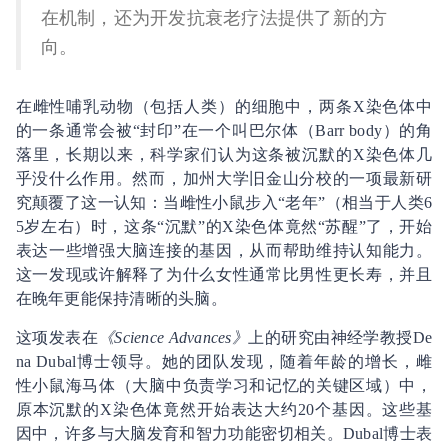
在机制，还为开发抗衰老疗法提供了新的方
向。
在雌性哺乳动物（包括人类）的细胞中，两条X染色体中
的一条通常会被“封印”在一个叫巴尔体（Barr body）的角
落里，长期以来，科学家们认为这条被沉默的X染色体几
乎没什么作用。然而，加州大学旧金山分校的一项最新研
究颠覆了这一认知：当雌性小鼠步入“老年”（相当于人类6
5岁左右）时，这条“沉默”的X染色体竟然“苏醒”了，开始
表达一些增强大脑连接的基因，从而帮助维持认知能力。
这一发现或许解释了为什么女性通常比男性更长寿，并且
在晚年更能保持清晰的头脑。
这项发表在
《Science Advances》
上的研究由神经学教授De
na Dubal博士领导。她的团队发现，随着年龄的增长，雌
性小鼠海马体（大脑中负责学习和记忆的关键区域）中，
原本沉默的X染色体竟然开始表达大约20个基因。这些基
因中，许多与大脑发育和智力功能密切相关。Dubal博士表