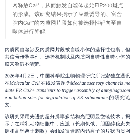
网释放Ca²⁺，从而触发自噬体起始FIP200斑点
的形成。该研究结果揭示了应激诱导的、富含
腔内Ca²⁺的内质网片段如何被选择性靶向至自
噬体进行降解。
内质网自噬涉及内质网片段被自噬小体的选择性包裹，但
其信号传导事件、选择机制以及内质网自噬性自噬小体的
膜来源仍不清楚。
2026年4月2日，中国科学院生物物理研究所张宏独立通讯
在
Molecular Cell
在线发表题为
Mechanosensory channels me
diate ER Ca2+ transients to trigger assembly of autophagosom
e initiation sites for degradation of ER subdomains
的研究论
文。
该研究采用先进的超分辨率多结构光照明显微镜技术，揭
示了在哺乳动物细胞中，应激（长期饥饿、胆固醇稳态失
调和高钙离子刺激）会触发富含腔内钙离子的片状内质网