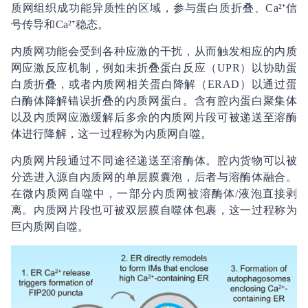
质网组织成功能异质性的区域，参与蛋白质折叠、Ca²⁺信
号传导和Ca²⁺稳态。
内质网功能会受到各种应激的干扰，从而触发相应的内质
网应激反应机制，例如未折叠蛋白反应（UPR）以协助蛋
白质折叠，或者内质网相关蛋白降解（ERAD）以通过蛋
白酶体降解错误折叠的内质网蛋白。含有腔内蛋白聚集体
以及内质网应激缓解后多余的内质网片段可被递送至溶酶
体进行降解，这一过程称为内质网自噬。
内质网片段通过不同途径递送至溶酶体。腔内货物可以被
分选进入源自内质网的单层膜囊泡，后者与溶酶体融合。
在微内质网自噬中，一部分内质网被溶酶体/液泡直接剥
离。内质网片段也可被双层膜自噬体包裹，这一过程称为
巨内质网自噬。