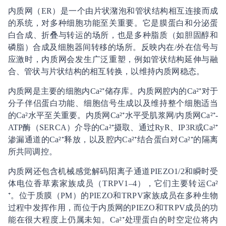
内质网（ER）是一个由片状潴泡和管状结构相互连接而成
的系统，对多种细胞功能至关重要。它是膜蛋白和分泌蛋
白合成、折叠与转运的场所，也是多种脂质（如胆固醇和
磷脂）合成及细胞器间转移的场所。反映内在/外在信号与
应激时，内质网会发生广泛重塑，例如管状结构延伸与融
合、管状与片状结构的相互转换，以维持内质网稳态。
内质网是主要的细胞内Ca²⁺储存库。内质网腔内的Ca²⁺对于
分子伴侣蛋白功能、细胞信号生成以及维持整个细胞适当
的Ca²⁯水平至关重要。内质网Ca²⁺水平受肌浆网/内质网Ca²⁺-
ATP酶（SERCA）介导的Ca²⁺摄取、通过RyR、IP3R或Ca²⁺
渗漏通道的Ca²⁺释放，以及腔内Ca²⁺结合蛋白对Ca²⁺的隔离
所共同调控。
内质网还包含机械感觉解码阳离子通道PIEZO1/2和瞬时受
体电位香草素家族成员（TRPV1–4），它们主要转运Ca²
⁺。位于质膜（PM）的PIEZO和TRPV家族成员在多种生物
过程中发挥作用，而位于内质网的PIEZO和TRPV成员的功
能在很大程度上仍属未知。Ca²⁺处理蛋白的时空定位将内