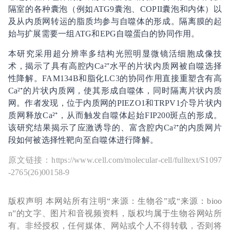
隔室的各种囊泡（例如ATG9囊泡、COPII囊泡和内体）以
及从内质网转运的脂质均参与自噬体的形成。隔离膜的起
始与扩展需要一组ATG和EPG自噬蛋白的协同作用。
本研究采用超分辨率多结构光照明显微镜活细胞成像技
术，揭示了具有高腔内Ca²⁺水平的片状内质网被自噬选择
性降解。FAM134B和脂化LC3的协同作用直接重塑含有高
Ca²⁺的片状内质网，使其形成自噬体，同时隔离片状内质
网。作者发现，位于内质网的PIEZO1和TRPV1介导片状内
质网释放Ca²⁺，从而触发自噬体起始FIP200斑点的形成。
该研究结果揭示了应激诱导的、富含腔内Ca²⁺的内质网片
段如何被选择性靶向至自噬体进行降解。
原文链接：https://www.cell.com/molecular-cell/fulltext/S1097
-2765(26)00158-9
版权声明 本网站所有注明“来源：生物谷”或“来源：bioo
n”的文字、图片和音视频资料，版权均属于生物谷网站所
有。非经授权，任何媒体、网站或个人不得转载，否则将