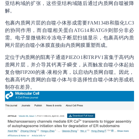
亚结构域的扩张，这些亚结构域随后通过内质网自噬被降
解。
包裹内质网片层的自噬小体形成需要FAM134B和脂化LC3
的协同作用，而自噬相关蛋白ATG14和ATG9则部分非必
需。电子显微镜和冷冻电子断层扫描显示，包裹高钙内质
网片层的自噬小体膜直接由内质网膜重塑而成。
定位于内质网的阳离子通道PIEZO1和TRPV1富集于高钙内
质网片层，并介导其钙离子瞬变，从而触发自噬小体起始
复合物FIP200的液-液相分离，以启动内质网自噬。因此，
包裹高钙内质网的自噬小体与非选择性自噬小体的形成机
制存在差异。