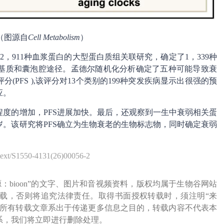
（图源自
Cell Metabolism
）
2，911种血浆蛋白的大型蛋白质组关联研究，确定了1，339种
基质和囊泡腔途径。孟德尔随机化分析确定了五种可能导致衰
PFS ),该评分对13个类别的199种突发疾病显示出很强的预
应。
度的增加，PFS进展加快。最后，还观察到一生中衰弱相关蛋
岁。该研究将PFS确立为生物衰老的生物标志物，同时确定衰弱
ext/S1550-4131(26)00056-2
源：bioon”的文字、图片和音视频资料，版权均属于生物谷网站
载，否则将追究法律责任。取得书面授权转载时，须注明“来
网所有转载文章系出于传递更多信息之目的，转载内容不代表本
系，我们将立即进行删除处理。