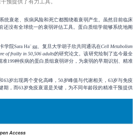
准干预提供了有力工具。
念，多系统衰老、疾病风险和死亡都围绕着衰弱产生。虽然目前临床
前还没有全球统一的衰弱评估工具。蛋白质组学能够系统地阐
学院Sara Ha¨ gg、复旦大学胡子欣共同通讯在
Cell Metabolism
e of frailty in 50,506 adults
的研究论文。该研究绘制了迄今最全
准199种疾病的蛋白质组衰弱评分，为衰弱的早期识别、精准
63岁出现两个变化高峰，50岁峰值与代谢相关，63岁与免疫
键期，而63岁免疫衰退是关键，为不同年龄段的精准干预提供