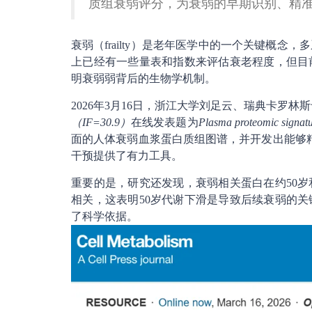
质组衰弱评分，为衰弱的早期识别、精
衰弱（frailty）是老年医学中的一个关键概
上已经有一些量表和指数来评估衰老程度，但目
明衰弱弱背后的生物学机制。
2026年3月16日，浙江大学刘足云、瑞典卡罗林斯卡
（IF=30.9）
在线发表题为
Plasma proteomic signatur
面的人体衰弱血浆蛋白质组图谱，并开发出能够精
干预提供了有力工具。
重要的是，研究还发现，衰弱相关蛋白在约50岁和
相关，这表明50岁代谢下滑是导致后续衰弱的关
了科学依据。