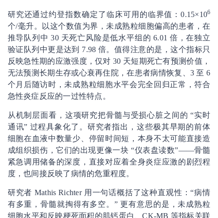
6
研究还通过约登指数确定了临床可用的临界值：0.15×10
个/毫升。以这个数值为界，未成熟粒细胞偏高的患者，在
推导队列中 30 天死亡风险是低水平组的 6.01 倍，在独立
验证队列中更是达到 7.98 倍。值得注意的是，这个指标只
反映急性期的应激强度，仅对 30 天短期死亡有预测价值，
无法预测长期生存或心衰再住院，在患者病情恢复、3 至 6
个月后随访时，未成熟粒细胞水平会完全回归正常，符合
急性炎症反应的一过性特点。
从机制层面看，这项研究把骨髓与受损心脏之间的 “实时
通讯” 过程具象化了。研究者指出，这些极其早期的前体
细胞在血液中数量少、停留时间短，本身不太可能直接造
成组织损伤，它们的出现更像一块 “仪表盘读数”——骨髓
紧急调用储备的深度，直接对应着全身炎症应激的剧烈程
度，也间接反映了病情的危重程度。
研究者 Mathis Richter 用一句话概括了这种直观性：“病情
有多重，骨髓就掏得有多空。” 更有意思的是，未成熟粒
细胞水平和反映梗死面积的肌钙蛋白、CK-MB 等指标关联