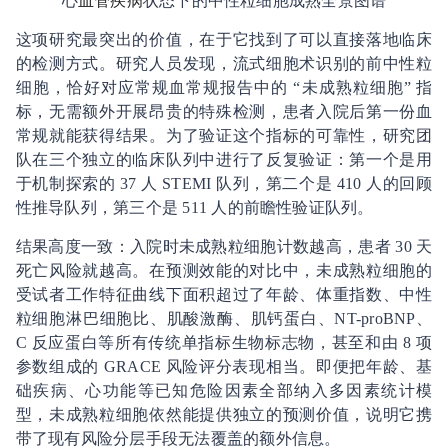
心
血管疾病
状态下的中性粒细胞成熟全景图谱
这项研究最突出的价值，在于它找到了可以直接落地临床
的检测方式。研究人员发现，流式细胞术识别的前中性粒
细胞，恰好对应常规血常规报告中的 “未成熟粒细胞” 指
标，无需额外开展昂贵的特殊检测，患者入院后第一份血
常规就能获得结果。为了验证这个指标的可靠性，研究团
队在三个独立的临床队列中进行了反复验证：第一个是用
于机制探索的 37 人 STEMI 队列，第二个是 410 人的回顾
性推导队列，第三个是 511 人的前瞻性验证队列。
结果高度一致：入院时未成熟粒细胞计数越高，患者 30 天
死亡风险就越高。在预测效能的对比中，未成熟粒细胞的
受试者工作特征曲线下面积超过了年龄、体重指数、中性
粒细胞淋巴细胞比、肌酸激酶、肌钙蛋白、NT-proBNP、
C 反应蛋白等所有传统单指标生物标志物，甚至和由 8 项
参数组成的 GRACE 风险评分表现相当。即便把年龄、基
础疾病、心功能等已知危险因素全部纳入多因素统计模
型，未成熟粒细胞依然能提供独立的预测价值，说明它携
带了现有风险分层手段无法覆盖的额外信息。