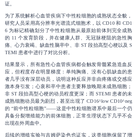
证。
为了系统解析心血管疾病下中性粒细胞的成熟状态全貌，
研究人员采用高分辨率光谱流式细胞术，以 CD10 和 CD1
6 为标记精确划分了中性粒细胞从最原始前体到完全成熟
的 11 个发育阶段，并在健康人群、无冠脉梗阻的急性胸
痛、心力衰竭、缺血性脑卒中、非 ST 段抬高型心梗以及 S
TEMI 患者中进行了对比分析。
结果显示，所有急性心血管疾病都会触发骨髓紧急造血反
应，但程度存在明显梯度：单纯胸痛、没有心肌缺血的患
者几乎没有深层动员，说明这种反应并非由疼痛或交感应
激本身引发；心衰和卒中患者主要释放晚期未成熟细胞；
非 ST 段抬高型心梗的动员程度更深；而 STEMI 患者的未
成熟细胞动员最为剧烈，甚至出现了 CD16^low CD10^neg
的 “前中性粒细胞”——这是中性粒细胞谱系中最后一个仍
具备分裂增殖能力的前体细胞，正常生理状态下几乎不会
出现在外周血中。
后续的增殖实验与吉姆萨染色也证实，这类细胞保留了增