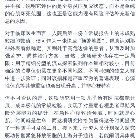
并不强，说明它评估的是全身炎症反应状态，而不是单纯
的心肌坏死范围，这也正是它能为现有风险评估补充新信
息的原因。
对于临床医生而言，入院后第一份血常规报告上的未成熟
粒细胞数值，便可作为一张快速 “预警地图”，帮助识别那
些外表看似稳定、实则处于高危边缘的患者，从而及时加
强监护、调整治疗方案。当然，这项研究也存在一定局
限：用于精细分型的流式探索队列样本量相对较小，目前
确定的临界值仍需在更多不同地区、不同种族的独立人群
中进一步验证；同时该指标是严重应激的普遍表现，心源
性休克等其他重症也会出现升高，并非心梗特有。
但不可否认的是，这项研究用一项几乎所有医院都能开
展、成本极低的常规检验，实现了对重症心梗患者早期风
险分层能力的提升。在急性心梗救治领域，时间就是心
肌、时间就是生命，而这项研究恰恰为赢得这份时间提供
了一种随手可及的工具。接下来，研究人员计划深入探究
驱动骨髓紧急释放细胞的上游分子通路，若能阐明具体机