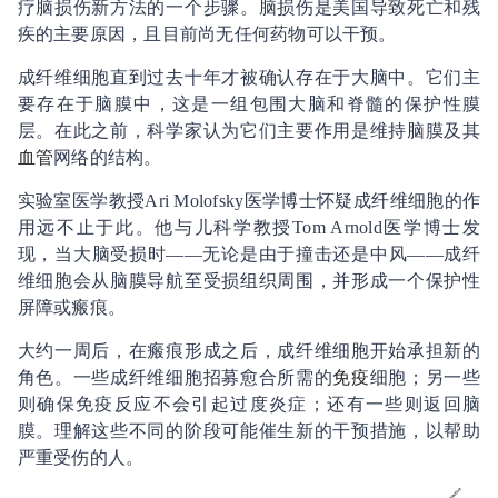
疗脑损伤新方法的一个步骤。脑损伤是美国导致死亡和残
疾的主要原因，且目前尚无任何药物可以干预。
成纤维细胞直到过去十年才被确认存在于大脑中。它们主
要存在于脑膜中，这是一组包围大脑和脊髓的保护性膜
层。在此之前，科学家认为它们主要作用是维持脑膜及其
血管
网络的结构。
实验室医学教授Ari Molofsky医学博士怀疑成纤维细胞的作
用远不止于此。他与儿科学教授Tom Arnold医学博士发
现，当大脑受损时——无论是由于撞击还是中风——成纤
维细胞会从脑膜导航至受损组织周围，并形成一个保护性
屏障或瘢痕。
大约一周后，在瘢痕形成之后，成纤维细胞开始承担新的
角色。一些成纤维细胞招募愈合所需的
免疫
细胞；另一些
则确保免疫反应不会引起过度炎症；还有一些则返回脑
膜。理解这些不同的阶段可能催生新的干预措施，以帮助
严重受伤的人。