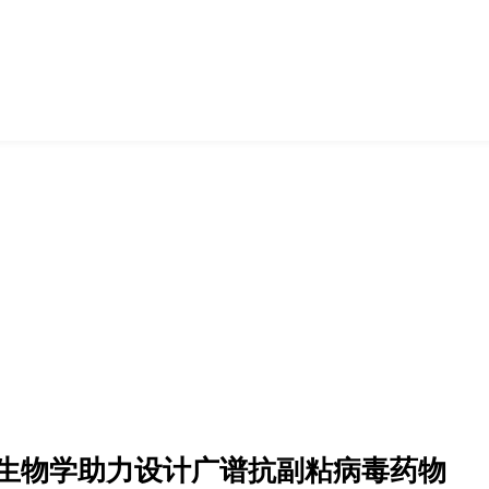
查看更多
查看更多
查看更多
最新会议
空中讲坛
登录
注册
生物谷AP
热点推荐
生物在线
结构生物学助力设计广谱抗副粘病毒药物