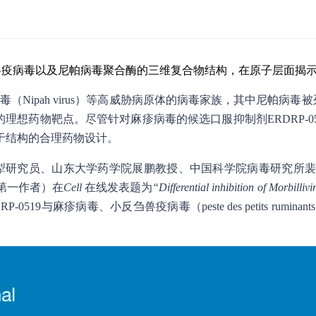
反刍兽疫病毒以及尼帕病毒聚合酶的三维复合物结构，在原子层面揭
麻疹、尼帕病毒（Nipah virus）等高威胁病原体的病毒家族，其中
理想药物靶点。尽管针对麻疹病毒的候选口服抑制剂ERDRP-
于结构的合理药物设计。
熊晓犁研究员、山东大学药学院展鹏教授、中国科学院病毒研究
第一作者）在
Cell
在线发表题为
“Differential inhibition of Morbill
519与麻疹病毒、小反刍兽疫病毒（peste des petits rum