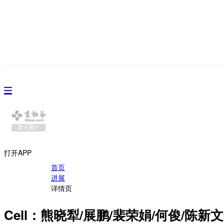
资讯
生物在线
品牌会议
行云公开课
打开APP
首页
进展
详情页
Cell：熊晓犁/展鹏/裴荣娟/何俊