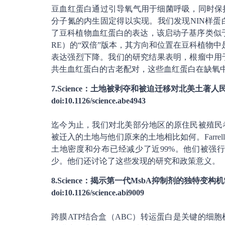
豆血红蛋白通过引导氧气用于细菌呼吸，同时保
分子氮的内生固定得以实现。我们发现NIN样蛋白
了豆科植物血红蛋白的表达，该启动子基序类似于其他NLP靶向
RE）的“双倍”版本，其方向和位置在豆科植物中
表达强烈下降。我们的研究结果表明，根瘤中用于
共生血红蛋白的古老配对，这些血红蛋白在缺氧
7.Science：土地被剥夺和被迫迁移对北美土著人
doi:10.1126/science.abe4943
迄今为止，我们对北美部分地区的原住民被殖民
被迁入的土地与他们原来的土地相比如何。Farr
土地密度和分布已经减少了近99%。他们被强
少。他们还讨论了这些发现的研究和政策意义。
8.Science：揭示第一代MsbA抑制剂的独特变构
doi:10.1126/science.abi9009
跨膜ATP结合盒（ABC）转运蛋白是关键的细