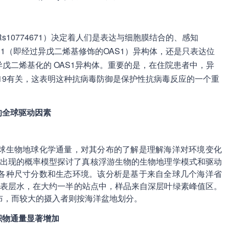
10774671）决定着人们是表达与细胞膜结合的、感知
 OAS1（即经过异戊二烯基修饰的OAS1）异构体，还是只表达位
非异戊二烯基化的 OAS1异构体。重要的是，在住院患者中，异
D-19有关，这表明这种抗病毒防御是保护性抗病毒反应的一个重
学的全球驱动因素
球生物地球化学通量，对其分布的了解是理解海洋对环境变化
分类群共同出现的概率模型探讨了真核浮游生物的生物地理学模式和驱动
括各种尺寸分数和生态环境。该分析是基于来自全球几个海洋省
的表层水，在大约一半的站点中，样品来自深层叶绿素峰值区。
布，而较大的摄入者则按海洋盆地划分。
沉积物通量显著增加