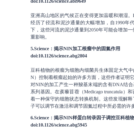
doi:10.1126/science.abi9649
亚洲高山地区的气候正在变得更加温暖和潮湿。L
经历了径流和泥沙通量的大幅增加，自1990
下，这些河流的泥沙通量到2050年可能会增加
重影响。
5.Science：揭示NIN加工根瘤中的固氮作用
doi:10.1126/science.abg2804
豆科植物的根瘤为细胞内细菌共生体固定大气中的氮创
N）控制着根瘤起始的许多方面，这些作者证明
对NIN的加工产生一种羧基末端的含有DNA结
系列基因。在蒺藜苜蓿（Medicago truncatula
着一种保守的细胞状态转换机制。这些发现解释
子可以调节在激活和调节固氮过程中所必需的许
6.Science：揭示NIN样蛋白转录因子调控豆
doi:10.1126/science.abg5945