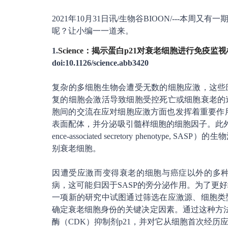
2021年10月31日讯/生物谷BIOON/---本周又有
呢？让小编一一道来。
1.
Science：揭示蛋白p21对衰老细胞进行免疫监
doi:10.1126/science.abb3420
复杂的多细胞生物会遭受无数的细胞应激，这些
复的细胞会激活导致细胞受控死亡或细胞衰老的
胞间的交流在应对细胞应激方面也发挥着重要作
表面配体，并分泌吸引髓样细胞的细胞因子。此外，
ence-associated secretory phenotype,
别衰老细胞。
因遭受应激而变得衰老的细胞与癌症以外的多
病，这可能归因于SASP的旁分泌作用。为了更
一项新的研究中试图通过筛选在应激源、细胞类
确定衰老细胞身份的关键决定因素。通过这种方法，
酶（CDK）抑制剂p21，并对它从细胞首次经