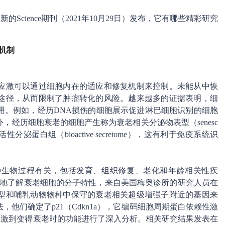
一期新的Science期刊（2021年10月29日）发布，它有哪些精彩研究
视机制
应激可以通过细胞内在的适应和修复机制来控制。未能从中恢
途径，从而限制了肿瘤转化的风险。越来越多的证据表明，细
用。例如，经历DNA损伤的细胞展示促进淋巴细胞识别的细胞
经历细胞衰老的细胞产生称为衰老相关分泌物表型（senesc
 SASP）的生物活性分泌蛋白组（bioactive secretome），这有利于免疫系统识
种生物过程有关，包括发育、组织修复、老化和年龄相关性疾
好地了解衰老细胞的分子特性，来自美国梅奥诊所的研究人员在
型和哺乳动物物种中保守的衰老相关超级增强子附近的基因来
他们确定了p21（Cdkn1a），它编码细胞周期蛋白依赖性激
历应激到变得衰老时的功能进行了深入分析。相关研究结果发表在