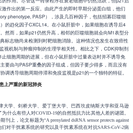
着突出的作用。尽管这一转录程序在衰老细胞中仍然活跃，但p21启
应激作出的第一反应。由此产生的即时早期分泌蛋白组，他们
retory phenotype, PASP），涉及几百种因子，包括招募巨噬细
）的趋化因子CXCL14。在小鼠肝脏中，如果细胞在诱导后4
。然而，如果p21仍然升高，相邻的巨噬细胞就会向M1表型分
经典标志物尚未检测到时靶细胞消除。这种情况也发生在致癌性
疫监视机制与肿瘤抑制的生理学相关性。相比之下，CDK抑制剂
化停止细胞周期的进展，但在小鼠肝脏中过量表达时并不诱导免
组主要由与PASP重叠的因子组成，但因子要少得多，而且没有
明，协调诱导细胞周期停滞和免疫监视是p21的一个独特的特征。
不会患上严重的新冠肺炎
津大学、剑桥大学、爱丁堡大学、巴西坎皮纳斯大学和亚马逊
什么有些人对COVID-19的自然抵抗力比其他人差的谜团。
标题为“A prenylated dsRNA sensor protects against
述了他们对干扰素系统的研究以及干扰素系统在对抗SARS-CoV-2病