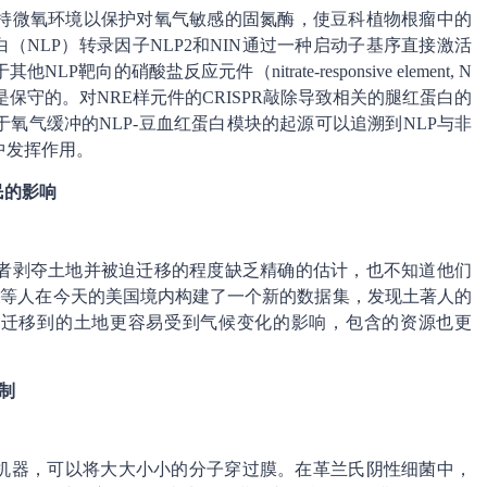
持微氧环境以保护对氧气敏感的固氮酶，使豆科植物根瘤中的
（NLP）转录因子NLP2和NIN通过一种启动子基序直接激活
的硝酸盐反应元件（nitrate-responsive element, N
是保守的。对NRE样元件的CRISPR敲除导致相关的腿红蛋白的
氧气缓冲的NLP-豆血红蛋白模块的起源可以追溯到NLP与非
中发挥作用。
民的影响
者剥夺土地并被迫迁移的程度缺乏精确的估计，也不知道他们
ell等人在今天的美国境内构建了一个新的数据集，发现土著人的
行迁移到的土地更容易受到气候变化的影响，包含的资源也更
机制
胞机器，可以将大大小小的分子穿过膜。在革兰氏阴性细菌中，