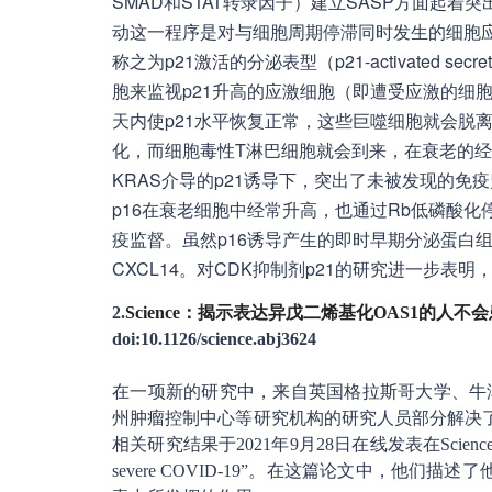
SMAD和STAT转录因子）建立SASP方面起
动这一程序是对与细胞周期停滞同时发生的细胞
称之为p21激活的分泌表型（p21-activated sec
胞来监视p21升高的应激细胞（即遭受应激的细胞
天内使p21水平恢复正常，这些巨噬细胞就会脱离
化，而细胞毒性T淋巴细胞就会到来，在衰老的
KRAS介导的p21诱导下，突出了未被发现的免
p16在衰老细胞中经常升高，也通过Rb低磷酸
疫监督。虽然p16诱导产生的即时早期分泌蛋白
CXCL14。对CDK抑制剂p21的研究进一步表
2.
Science：揭示表达异戊二烯基化OAS1的人
doi:10.1126/science.abj3624
在一项新的研究中，来自英国格拉斯哥大学、牛
州肿瘤控制中心等研究机构的研究人员部分解决了为
相关研究结果于2021年9月28日在线发表在Science期刊上，论文
severe COVID-19”。在这篇论文中，他们描