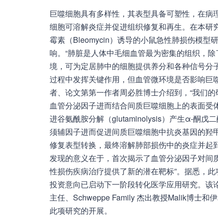
巨噬细胞具有多样性，其表型具备可塑性，在病
细胞可溶解炎症并促进组织修复和再生。在本研究中
霉素（Bleomycin）诱导的小鼠急性肺损伤模型研
响。“肺脏是人体中毛细血管最为密集的组织，
境，可为定居肺中的细胞提供养分和各种信号分子；
过程中发挥关键作用，但血管微环境是否影响巨噬细
者、论文第第一作者周必胜博士介绍到，“我们的研
血管分泌因子进而结合间质巨噬细胞上的表面受体LGR
进谷氨酰胺分解（glutaminolysis）产生α-酮
须辅因子进而促进间质巨噬细胞中抗炎基因的羟
修复表型转换，最终溶解肺部损伤中的炎症并起到
发现的意义在于，首次揭示了血管分泌因子对间质巨
性损伤疾病治疗提供了新的潜在靶标”。据悉，
投资意向已启动下一阶段转化医学应用研究。该
主任、Schweppe Family 杰出教授Mali
此项研究的开展。