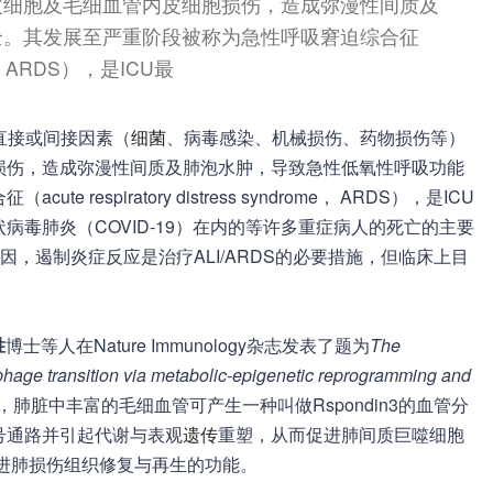
皮细胞及毛细血管内皮细胞损伤，造成弥漫性间质及
全。其发展至严重阶段被称为急性呼吸窘迫综合征
rome， ARDS），是ICU最
由各种直接或间接因素（
细菌
、病毒感染、机械损伤、药物损伤等）
损伤，造成弥漫性间质及肺泡水肿，导致急性低氧性呼吸功能
espiratory distress syndrome， ARDS），是ICU
毒肺炎（COVID-19）在内的等许多重症病人的死亡的主要
原因，遏制炎症反应是治疗ALI/ARDS的必要措施，但临床上目
胜
博士等人在Nature Immunology杂志发表了题为
The
ophage transition via metabolic-epigenetic reprogramming and
肺脏中丰富的毛细血管可产生一种叫做Rspondin3的血管分
in信号通路并引起代谢与表观
遗传
重塑，从而促进肺间质巨噬细胞
进肺损伤组织修复与再生的功能。