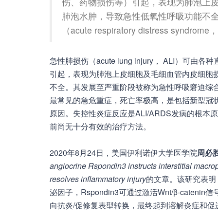
伤、药物损伤等）引起，表现为肺泡上
肺泡水肿，导致急性低氧性呼吸功能不
（acute respiratory distress synd
急性肺损伤（acute lung injury， ALI）可
引起，表现为肺泡上皮细胞及毛细血管内皮细胞
不全。其发展至严重阶段被称为急性呼吸窘迫综合征（acute r
最常见的急危重症，死亡率极高，是包括新型冠状病
原因。失控性炎症反应是ALI/ARDS发病的根本
前尚无十分有效的治疗方法。
2020年8月24日，美国伊利诺伊大学医学院
周必
angiocrine Rspondin3 instructs interstitial macr
resolves inflammatory injury
的文章。该研究表明，
泌因子，Rspondin3可通过激活Wnt/β-caten
向抗炎/促修复表型转换，最终起到溶解炎症和促