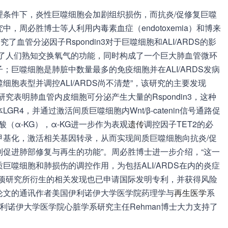
理条件下，炎性巨噬细胞会加剧组织损伤，而抗炎/促修复巨噬
，周必胜博士等人利用内毒素血症（endotoxemia）和博来
究了血管分泌因子Rspondin3对于巨噬细胞和ALI/ARDS的影
除了人们熟知交换氧气的功能，同时构成了一个巨大肺血管微环
巨噬细胞是肺脏中数量最多的免疫细胞并在ALI/ARDS发病
胞表型并调控ALI/ARDS尚不清楚”，该研究的主要发现
究表明肺血管内皮细胞可分泌产生大量的Rspondin3，这种
4，并通过激活间质巨噬细胞内Wnt/β-catenin信号通路促
戊二酸（α-KG），α-KG进一步作为表观
遗传
调控因子TET2的必
甲基化，激活相关基因转录，从而实现间质巨噬细胞向抗炎/促
促进肺部修复与再生的功能”。周必胜博士进一步介绍，“这一
噬细胞和肺损伤的调控作用，为包括ALI/ARDS在内的炎症
此项研究所衍生的相关发现也已申请国际发明专利，并获得风险
论文的通讯作者美国伊利诺伊大学医学院药理学与
再生医学
系
k博士和伊利诺伊大学医学院心脏学系研究主任Rehman博士大力支持了