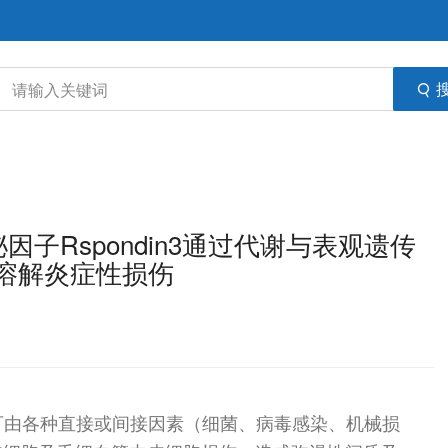
管分泌因子Rspondin3通过代谢与表观遗传
溶解炎症性损伤
， ALI）可由各种直接或间接因素（细菌、病毒感染、机械损