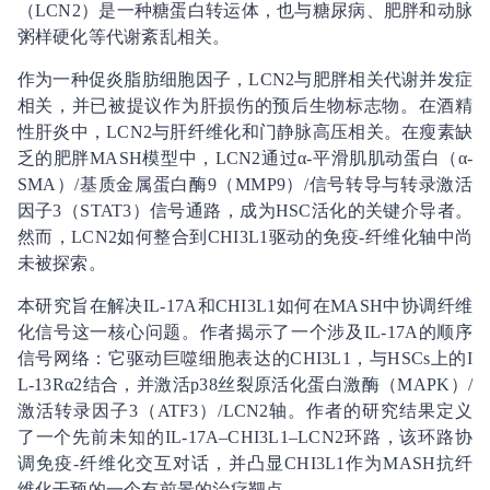
（LCN2）是一种糖蛋白转运体，也与糖尿病、肥胖和动脉
粥样硬化等代谢紊乱相关。
作为一种促炎脂肪细胞因子，LCN2与肥胖相关代谢并发症
相关，并已被提议作为肝损伤的预后生物标志物。在酒精
性肝炎中，LCN2与肝纤维化和门静脉高压相关。在瘦素缺
乏的肥胖MASH模型中，LCN2通过α-平滑肌肌动蛋白（α-
SMA）/基质金属蛋白酶9（MMP9）/信号转导与转录激活
因子3（STAT3）信号通路，成为HSC活化的关键介导者。
然而，LCN2如何整合到CHI3L1驱动的免疫-纤维化轴中尚
未被探索。
本研究旨在解决IL-17A和CHI3L1如何在MASH中协调纤维
化信号这一核心问题。作者揭示了一个涉及IL-17A的顺序
信号网络：它驱动巨噬细胞表达的CHI3L1，与HSCs上的I
L-13Rα2结合，并激活p38丝裂原活化蛋白激酶（MAPK）/
激活转录因子3（ATF3）/LCN2轴。作者的研究结果定义
了一个先前未知的IL-17A–CHI3L1–LCN2环路，该环路协
调免疫-纤维化交互对话，并凸显CHI3L1作为MASH抗纤
维化干预的一个有前景的治疗靶点。