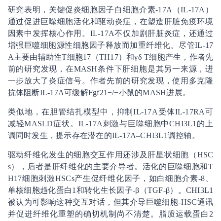
研究表明，关键促炎细胞因子白细胞介素-17A（IL-17A）
通过促进巨噬细胞活化和驱动炎症，在塑造肝脏免疫环境
因素中发挥核心作用。IL-17A不仅加剧肝脏炎症，还通过
增强巨噬细胞源性细胞因子释放而加重纤维化。尽管IL-17
A主要由辅助性T细胞17（TH17）和γδ T细胞产生，作者先
前的研究发现，在MASH条件下肝细胞是其另一来源，进
一步放大了炎症信号。作者先前的研究发现，使用多克隆
抗体阻断IL-17A可缓解Fgf21−/−小鼠的MASH进展。
类似地，在胆管结扎模型中，抑制IL-17A受体IL-17RA可
减轻MASLD症状。IL-17A刺激与巨噬细胞中CHI3L1的上
调同时发生，提示存在潜在的IL-17A–CHI3L1调控轴。
驱动纤维化发生的细胞交互作用还涉及肝星状细胞（HSC
s），后者是肝纤维化的主要介导者。活化的巨噬细胞和T
H17细胞刺激HSCs产生促纤维化因子，如白细胞介素-8、
单核细胞趋化蛋白1和转化生长因子-β（TGF-β）。CHI3L1
被认为可影响这种交互对话，但其介导巨噬细胞-HSC通讯
并促进纤维化重塑的确切机制尚不清楚。脂质运载蛋白2