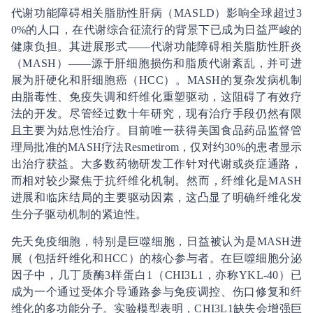
代谢功能障碍相关脂肪性肝病（MASLD）影响全球超过3
0%的人口，在代谢综合征流行的背景下已成为日益严峻的
健康负担。其进展形式——代谢功能障碍相关脂肪性肝炎
（MASH）——源于肝细胞损伤和脂质代谢紊乱，并可进
展为肝硬化和肝细胞癌（HCC）。MASH的复杂发病机制
由脂毒性、免疫失调和纤维化重塑驱动，这阻碍了有效疗
法的开发。尽管经过数十年研究，现有治疗手段仍然有限
且主要为姑息性治疗。目前唯一获得美国食品药品监督管
理局批准的MASH疗法Resmetirom，仅对约30%的患者显示
出治疗获益。大多数药物研发工作针对代谢或炎症通路，
而相对较少聚焦于抗纤维化机制。然而，纤维化是MASH
进展和临床结局的主要驱动因素，这凸显了明确纤维化发
生分子驱动机制的紧迫性。
先天免疫细胞，特别是巨噬细胞，日益被认为是MASH进
展（包括纤维化和HCC）的核心参与者。在巨噬细胞分泌
因子中，几丁质酶3样蛋白1（CHI3L1，亦称YKL-40）已
成为一个通过受体介导通路参与免疫调控、伤口修复和纤
维化的多功能分子。实验模型表明，CHI3L1缺失会增强巨