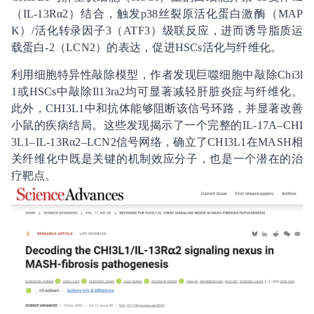
（IL-13Rα2）结合，触发p38丝裂原活化蛋白激酶（MAP
K）/活化转录因子3（ATF3）级联反应，进而诱导脂质运
载蛋白-2（LCN2）的表达，促进HSCs活化与纤维化。
利用细胞特异性敲除模型，作者发现巨噬细胞中敲除Chi3l
1或HSCs中敲除Il13ra2均可显著减轻肝脏炎症与纤维化。
此外，CHI3L1中和抗体能够阻断该信号环路，并显著改善
小鼠的疾病结局。这些发现揭示了一个完整的IL-17A–CHI
3L1–IL-13Rα2–LCN2信号网络，确立了CHI3L1在MASH相
关纤维化中既是关键的机制效应分子，也是一个潜在的治
疗靶点。