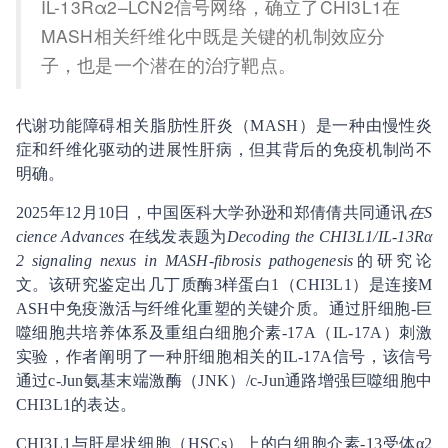
IL-13Rα2–LCN2信号网络，确立了CHI3L1在
MASH相关纤维化中既是关键的机制效应分
子，也是一个潜在的治疗靶点。
代谢功能障碍相关脂肪性肝炎（MASH）是一种由慢性炎
症和纤维化驱动的进展性肝病，但其背后的免疫机制尚不
明确。
2025年12月10日，中国医科大学孙逊和郑倩倩共同通讯
在S
cience Advances
在线发表题为
Decoding the CHI3L1/IL-13Rα
2 signaling nexus in MASH-fibrosis pathogenesis
的研究论
文。该研究鉴定出几丁质酶3样蛋白1（CHI3L1）是连接M
ASH中免疫激活与纤维化重塑的关键介质。通过肝细胞-巨
噬细胞共培养体系及重组白细胞介素-17A（IL-17A）刺激
实验，作者阐明了一种肝细胞相关的IL-17A信号，该信号
通过c-Jun氨基末端激酶（JNK）/c-Jun通路增强巨噬细胞中
CHI3L1的表达。
CHI3L1与肝星状细胞（HSCs）上的白细胞介素-13受体α2