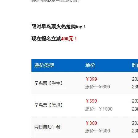
限时早鸟票火热抢购ing！
现在报名立减
400元！