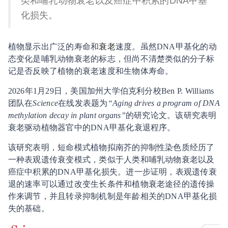
类和哺乳动物衰老以及癌症中积累的DNA甲基
化损失。
植物显示出广泛的寿命和
衰老
速度。虽然DNA甲基化的动
态变化是哺乳动物衰老的标志，但尚不清楚类似的分子标
记是否反映了植物的衰老速度和生物体寿命。
2026年1月29日，美国加州大学伯克利分校Ben P. Williams
团队在
Science
在线发表题为
“Aging drives a program of DNA
methylation decay in plant organs”
的研究论文。该研究表明
衰老驱动植物器官中的DNA甲基化衰退程序。
该研究表明，短命模式植物拟南芥的抑制性染色质经历了
一种表观遗传衰变模式，类似于人类和哺乳动物衰老以及
癌症中积累的DNA甲基化损失。进一步证明，表观遗传衰
退的速率可以通过改变生长条件和植物衰老途径的遗传操
作来调节，并且转录抑制机制是年龄相关的DNA甲基化损
失的基础。