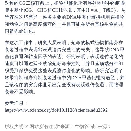
对称的CG二核苷酸上，植物也催化所有序列环境中的胞嘧
啶甲基化(CG、CHG和CHH环境，其中H = A、T或C) 。尽
管存在这些差异，许多主要的DNA甲基化维持机制在植物
和动物之间是高度保守的，并且可能在所有真核生物的共
同祖先处进化。
在这项工作中，研究人员表明，短命的模式植物拟南芥在
衰老过程中表现出表观遗传完整性的丧失，这导致DNA甲
基化衰退和转座因子的表达。研究表明，表观遗传老化的
速度可以通过延长或缩短寿命来控制，并且茎顶端分生组
织受到保护免受这些表观遗传变化的影响。该研究证明了
转录抑制程序抑制衰老过程中的DNA甲基化维持途径，并
且该程序的突变体显示出完全没有表观遗传衰退，而物理
衰老不受影响。
参考消息：
https://www.science.org/doi/10.1126/science.adu2392
版权声明 本网站所有注明“来源：生物谷”或“来源：