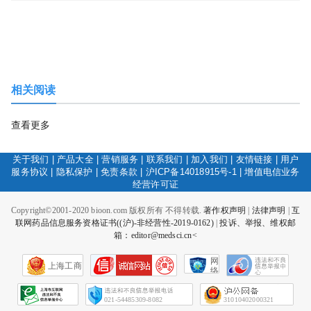
相关阅读
查看更多
关于我们
|
产品大全
|
营销服务
|
联系我们
|
加入我们
|
友情链接
|
用户
服务协议
|
隐私保护
|
免责条款
|
沪ICP备14018915号-1
|
增值电信业务
经营许可证
Copyright©2001-2020 bioon.com 版权所有 不得转载.
著作权声明
|
法律声明
|
互
联网药品信息服务资格证书((沪)-非经营性-2019-0162)
|
投诉、举报、维权邮
箱：editor@medsci.cn<
网
上海工商
络
社
会
征
021-54485309-8082
31010402000321
信