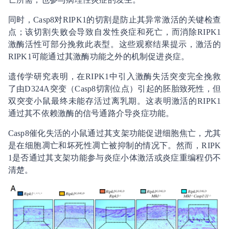
同时，Casp8对RIPK1的切割是防止其异常激活的关键检查
点；该切割失败会导致自发性炎症和死亡，而消除RIPK1
激酶活性可部分挽救此表型。这些观察结果提示，激活的
RIPK1可能通过其激酶功能之外的机制促进炎症。
遗传学研究表明，在RIPK1中引入激酶失活突变完全挽救
了由D324A突变（Casp8切割位点）引起的胚胎致死性，但
双突变小鼠最终未能存活过离乳期。这表明激活的RIPK1
通过其不依赖激酶的信号通路介导炎症功能。
Casp8催化失活的小鼠通过其支架功能促进细胞焦亡，尤其
是在细胞凋亡和坏死性凋亡被抑制的情况下。然而，RIPK
1是否通过其支架功能参与炎症小体激活或炎症重编程仍不
清楚。