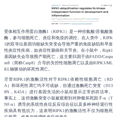
受体相互作用蛋白激酶1（RIPK1）是一种丝氨酸/苏氨酸激
酶，参与细胞死亡、炎症和免疫的调控。在人类中，RIPK
1的双等位基因功能缺失突变会导致严重的免疫缺陷和早发
性炎症性疾病，如炎症性肠病和关节炎。在小鼠中，Ripk1
基因缺失会导致围产期死亡，这主要归因于由FADD/Caspa
se8（简称Casp8）介导的失控性细胞凋亡以及由RIPK3/ML
KL轴驱动的坏死性凋亡。
尽管RIPK1的激酶活性对于RIPK1依赖性细胞凋亡（RD
A）和坏死性凋亡均不可或缺，但通过激酶死亡突变（D13
8N，K45A）进行基因失活的小鼠却显示正常的存活率。
事实上，这些激酶突变小鼠被观察到对肿瘤坏死因子-α（T
NF-α）诱导的系统性炎症反应综合征以及多种神经退行性
疾病具有抵抗力，这表明RIPK1的激酶活性不仅为细胞死
亡所需，也参与病理性炎症的发生。