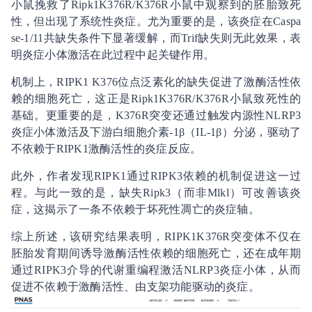
小鼠挽救了Ripk1K376R/K376R小鼠中观察到的胚胎致死
性，但出现了系统性炎症。尤为重要的是，该炎症在Caspa
se-1/11共缺失条件下显著缓解，而Trif缺失则无此效果，表
明炎症小体激活在此过程中起关键作用。
机制上，RIPK1 K376位点泛素化的缺失促进了激酶活性依
赖的细胞死亡，这正是Ripk1K376R/K376R小鼠致死性的
基础。更重要的是，K376R突变还通过触发内源性NLRP3
炎症小体激活及下游白细胞介素-1β（IL-1β）分泌，驱动了
不依赖于RIPK1激酶活性的炎症反应。
此外，作者发现RIPK1通过RIPK3依赖的机制促进这一过
程。与此一致的是，缺失Ripk3（而非Mlkl）可改善该炎
症，这揭示了一条不依赖于坏死性凋亡的炎症轴。
综上所述，该研究结果表明，RIPK1K376R突变体不仅在
胚胎发育期间诱导激酶活性依赖的细胞死亡，还在成年期
通过RIPK3介导的代谢重编程激活NLRP3炎症小体，从而
促进不依赖于激酶活性、由支架功能驱动的炎症。