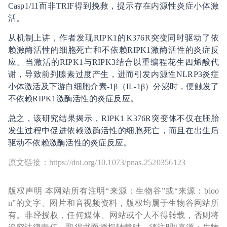
Casp1/11而非TRIF得到挽救，提示存在内源性炎症小体激
活。
从机制上讲，作者发现RIPK1的K376R突变同时驱动了依
赖激酶活性的细胞死亡和不依赖RIPK1激酶活性的炎症反
应。当激活的RIPK1与RIPK3结合以重编程花生四烯酸代
谢，导致前列腺素过度产生，进而引发内源性NLRP3炎症
小体激活及下游白细胞介素-1β（IL-1β）分泌时，便触发了
不依赖RIPK1激酶活性的炎症反应。
总之，该研究结果揭示，RIPK1 K376R突变体不仅在胚胎
发生过程中促进依赖激酶活性的细胞死亡，而且在出生后
驱动不依赖激酶活性的炎症反应。
原文链接：https://doi.org/10.1073/pnas.2520356123
版权声明 本网站所有注明“来源：生物谷”或“来源：bioo
n”的文字、图片和音视频资料，版权均属于生物谷网站所
有。非经授权，任何媒体、网站或个人不得转载，否则将