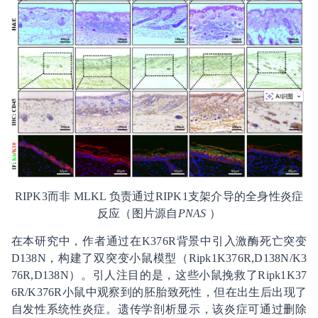
RIPK3而非 MLKL 负责通过RIPK1支架介导的全身性炎症
反应（图片源自
PNAS
）
在本研究中，作者通过在K376R背景中引入激酶死亡突变
D138N，构建了双突变小鼠模型（Ripk1K376R,D138N/K3
76R,D138N）。引人注目的是，这些小鼠挽救了Ripk1K37
6R/K376R小鼠中观察到的胚胎致死性，但在出生后出现了
自发性系统性炎症。遗传学剖析显示，该炎症可通过删除