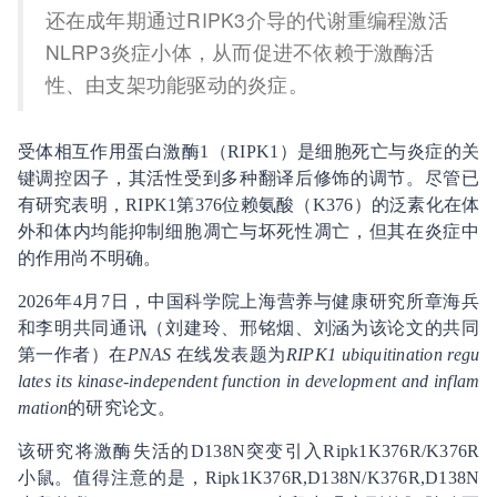
还在成年期通过RIPK3介导的代谢重编程激活
NLRP3炎症小体，从而促进不依赖于激酶活
性、由支架功能驱动的炎症。
受体相互作用蛋白激酶1（RIPK1）是细胞死亡与炎症的关
键调控因子，其活性受到多种翻译后修饰的调节。尽管已
有研究表明，RIPK1第376位赖氨酸（K376）的泛素化在体
外和体内均能抑制细胞凋亡与坏死性凋亡，但其在炎症中
的作用尚不明确。
2026年4月7日，中国科学院上海营养与健康研究所章海兵
和李明共同通讯（刘建玲、邢铭烟、刘涵为该论文的共同
第一作者）在
PNAS
在线发表题为
RIPK1 ubiquitination regu
lates its kinase-independent function in development and inflam
mation
的研究论文。
该研究将激酶失活的D138N突变引入Ripk1K376R/K376R
小鼠。值得注意的是，Ripk1K376R,D138N/K376R,D138N