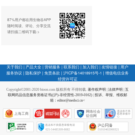
87%用户都在用生物谷APP
随时阅读、评论、分享交流
请扫描二维码下载->
关于我们
|
产品大全
|
营销服务
|
联系我们
|
加入我们
|
友情链接
|
用户
服务协议
|
隐私保护
|
免责条款
|
沪ICP备14018915号-1
|
增值电信业务
经营许可证
Copyright©2001-2020 bioon.com 版权所有 不得转载.
著作权声明
|
法律声明
|
互
联网药品信息服务资格证书((沪)-非经营性-2019-0162)
|
投诉、举报、维权邮
箱：editor@medsci.cn<
网络社会
上海工商
征信网
021-54485309-8082
31010402000321