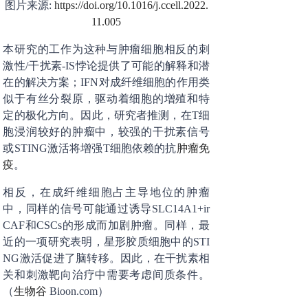
图片来源:
https://doi.org/10.1016/j.ccell.2022.
11.005
本研究的工作为这种与肿瘤细胞相反的刺
激性/干扰素-IS悖论提供了可能的解释和潜
在的解决方案；IFN对成纤维细胞的作用类
似于有丝分裂原，驱动着细胞的增殖和特
定的极化方向。因此，研究者推测，在T细
胞浸润较好的肿瘤中，较强的干扰素信号
或STING激活将增强T细胞依赖的抗
肿瘤免
疫
。
相反，在成纤维细胞占主导地位的肿瘤
中，同样的信号可能通过诱导SLC14A1+ir
CAF和CSCs的形成而加剧肿瘤。同样，最
近的一项研究表明，星形胶质细胞中的STI
NG激活促进了脑转移。因此，在干扰素相
关和刺激靶向治疗中需要考虑间质条件。
（
生物谷
Bioon.com）