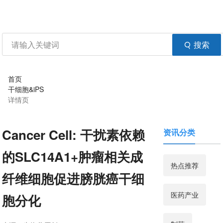
资讯
生物在线
品牌会议
行云公开课
登录
注册
生物谷APP
搜索
首页
干细胞&iPS
详情页
Cancer Cell: 干扰素依赖
资讯分类
的SLC14A1+肿瘤相关成
热点推荐
纤维细胞促进膀胱癌干细
医药产业
胞分化