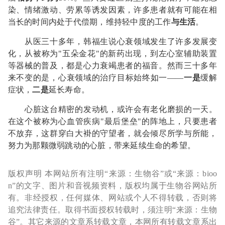
染、情绪激动、劳累等诱发因素，许多患者就有可能在相
当长的时间内处于代偿期，维持轻中度的工作
与生活
。
从医三十多年，韩福生说心衰领域发生了许多发展变
化，从被称为"五朵金花"的新药出现，到左心室辅助装置
等器械的普及，都是心力衰竭患者的福音。然而三十多年
来不变的是，心衰领域的治疗目标始终如一——
一是
缓解
症状，
二是
延长寿命。
心脏这台精密的发动机，或许会有老化磨损的一天。
在这个被称为心血管疾病"最后堡垒"的阵地上，只要患者
不放弃，这群穿白大褂的守望者，就会倾尽所学与所能，
努力为那颗微弱跳动的心脏，带来延续生命的希望。
版权声明 本网站所有注明“来源：生物谷”或“来源：bioo
n”的文字、图片和音视频资料，版权均属于生物谷网站所
有。非经授权，任何媒体、网站或个人不得转载，否则将
追究法律责任。取得书面授权转载时，须注明“来源：生物
谷”。其它来源的文章系转载文章，本网所有转载文章系出