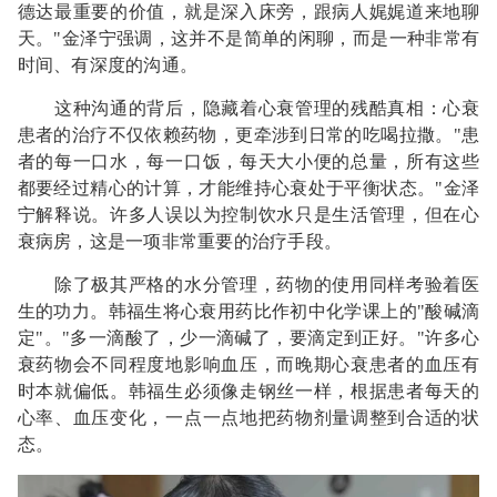
德达最重要的价值，就是深入床旁，跟病人娓娓道来地聊
天。"金泽宁强调，这并不是简单的闲聊，而是一种非常有
时间、有深度的沟通。
这种沟通的背后，隐藏着心衰管理的残酷真相：心衰
患者的治疗不仅依赖药物，更牵涉到日常的吃喝拉撒。"患
者的每一口水，每一口饭，每天大小便的总量，所有这些
都要经过精心的计算，才能维持心衰处于平衡状态。"金泽
宁解释说。许多人误以为控制饮水只是生活管理，但在心
衰病房，这是一项非常重要的治疗手段。
除了极其严格的水分管理，药物的使用同样考验着医
生的功力。韩福生将心衰用药比作初中化学课上的"酸碱滴
定"。"多一滴酸了，少一滴碱了，要滴定到正好。"许多心
衰药物会不同程度地影响血压，而晚期心衰患者的血压有
时本就偏低。韩福生必须像走钢丝一样，根据患者每天的
心率、血压变化，一点一点地把药物剂量调整到合适的状
态。