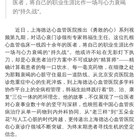
医者，将自己的职业生涯比作一场与心力衰竭
的"持久战"。
近日，上海德达心血管医院推出《勇敢的心》系列视
频第九期，对话心衰门诊领衔专家韩福生主任。这位扎根
心血管临床一线四十余年的医者，将自己的职业生涯比作
一场与心力衰竭的"持久战"。他或许不站在无影灯下执
刀，却是心衰患者治疗方案中不可或缺的"精算师"——精
确计算着患者的每一口饮水、每一毫克药物，在细微之处
为那颗衰竭的心脏守住最后一道防线。从北京安贞医院急
诊危重症中心的生死淬炼，到上海德达心血管医院多学科
协作平台上的全病程管理，韩福生始终践行着"防、治、康
复"三位一体的闭环理念。他的故事，不仅展现了一位医者
对心衰事业数十年的坚守与深耕，也映照着中国心血管疾
病治疗从单一药物到内外科协同、从"老三样"到"五朵金
花"与人工心脏的时代跨越，更传递出上海德达心血管医院
在心衰诊疗领域不断突破、为终末期患者寻找生机的坚定
信念。