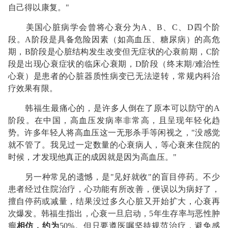
自己得以康复。"
美国心脏病学会曾将心衰分为A、B、C、D四个阶
段。A阶段是具备危险因素（如高血压、糖尿病）的高危
期，B阶段是心脏结构发生改变但无症状的心衰前期，C阶
段是出现心衰症状的临床心衰期，D阶段（终末期/难治性
心衰）是患者的心脏器质性病变已无法逆转，常规内科治
疗效果有限。
韩福生最痛心的，是许多人倒在了原本可以防守的A
阶段。在中国，高血压发病率非常高，且呈现年轻化趋
势。许多年轻人将高血压这一无形杀手等闲视之，"没感觉
就不管了。我见过一定数量的心衰病人，等心衰来住院的
时候，才发现他真正的成因就是因为高血压。"
另一种常见的遗憾，是"见好就收"的盲目停药。不少
患者经过住院治疗，心功能有所改善，便误以为病好了，
擅自停药或减量，结果没过多久心脏又开始扩大，心衰再
次爆发。韩福生指出，心衰一旦启动，5年生存率与恶性肿
瘤
相仿，约为
50%。但只要遵医嘱坚持规范治疗，避免感