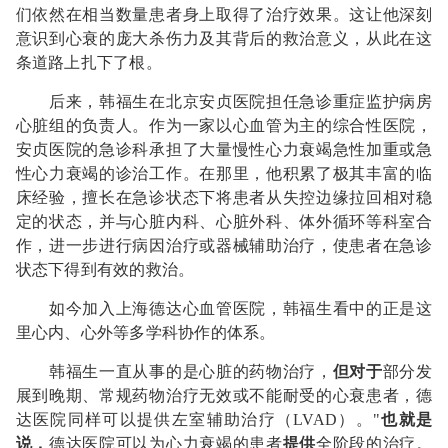
们依然在相当数量患者身上取得了治疗效果。这让他深刻
意识到心衰的庞大杀伤力及其背后的救治意义，从此在这
条道路上扎下了根。
后来，韩福生在北京安贞医院担任急诊重症监护病房
心脏组的负责人。作为一家以心血管为主的综合性医院，
安贞医院的急诊科承担了大量慢性心力衰竭急性加重或急
性心力衰竭的诊治工作。在那里，他积累了极其丰富的临
床经验，擅长在急诊状态下将患者从失控边缘拉回相对稳
定的状态，并与心脏内科、心脏外科、体外循环等科室合
作，进一步进行病因治疗或器械辅助治疗，使患者在急诊
状态下得到有效的救治。
如今加入上海德达心血管医院，韩福生看中的正是这
里心内、心外等多学科协作的体系。
韩福生一直从事的是心脏的药物治疗，
但对于
部分发
展到晚期、常规药物治疗无效或不能耐受的心衰患者，德
达医院同样可以提供左室辅助治疗（LVAD）。"
也就是
说，
德达医院可以为心力衰竭的患者
提供
全阶段的治疗。