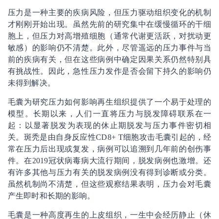
压力是一种主要的疾病风险，但压力驱动组织变化的机制
才刚刚开始出现。虽然先前的研究集中在缓慢循环的干细
胞上，但压力对高增殖细胞（通常代谢更活跃，对扰动更
敏感）的影响仍不清楚。此外，尽管遥远的压力事件与当
前的疾病有关，但在这些病例中确定因果关系仍然特别具
有挑战性。因此，急性压力发作是否会留下持久的影响仍
未得到解决。
毛囊为研究压力如何影响再生组织提供了一个易于处理的
模型。长期以来，人们一直将压力与脱发障碍联系在一
起：以显著脱发为表现的休止期脱发与压力事件密切相
关。斑秃是由自身反应性CD8+ T细胞攻击毛囊引起的，经
常在压力后出现或复发，病例可以追溯到几年前的创伤事
件。在2019冠状病毒病大流行期间，脱发病例也激增。还
有许多其他与压力有关的脱发病例没有得到诊断或分类。
虽然机制尚不清楚，但这些观察结果表明，压力会对毛囊
产生即时和长期的影响。
毛囊是一种高度再生的上皮组织，一生中会经历静止（休