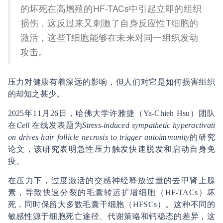
的坏死在高增殖的HF-TACs中引起立即的组织
损伤，这反过来又刺激了自身反应性T细胞的
激活，这些T细胞能够在未来对同一组织发动
攻击。
压力对健康有着深远的影响，但人们对它是如何损害组织
的却知之甚少。
2025年11月26日，哈佛大学许雅捷（Ya-Chieh Hsu）团队
在
Cell
在线发表题为
Stress-induced sympathetic hyperactivati
on drives hair follicle necrosis to trigger autoimmunity
的研究
论文，该研究表明急性压力触发快速脱发和启动自身免
疫。
在压力下，过度激活的交感神经释放过量的去甲肾上腺
素，导致快速分裂的毛囊转运扩增细胞（HF-TACs）坏
死，同时保留大多数毛囊干细胞（HFSCs）。这种不同的
敏感性源于细胞死亡途径、代谢策略和钙稳态的差异，这